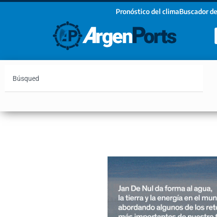
Pronóstico del clima
Buscador de
¡Sumate a nuestro Newsletter!
Nombre
Apellidos
Email
Argentina
Vaca Muerta
Hidrovía
Bahía Blanc
Estoy de acuerdo con las condiciones y políticas d
privacidad.