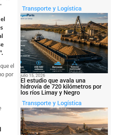
”
Transporte y Logística
el
es
al
se
”.
 que el
no por
julio 15, 2026
El estudio que avala una
hidrovía de 720 kilómetros por
los ríos Limay y Negro
Transporte y Logística
e
l