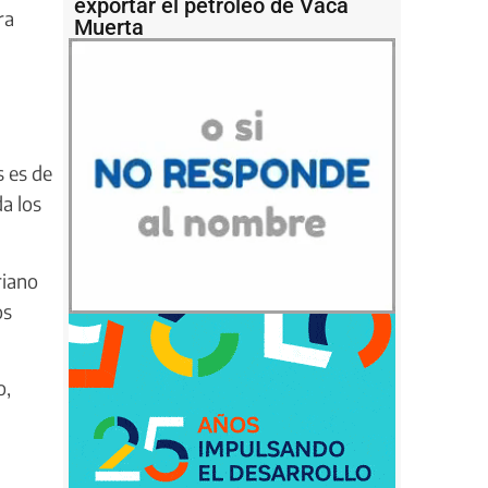
exportar el petróleo de Vaca
ra
Muerta
s es de
a los
riano
os
o,