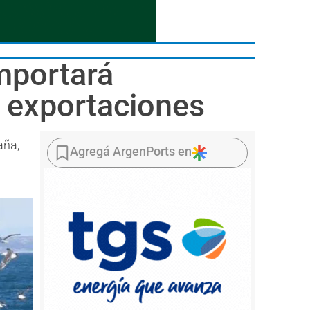
importará
n exportaciones
aña,
Agregá ArgenPorts en