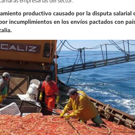
 cámaras empresarias del sector.
camiento productivo causado por la disputa salarial 
 por incumplimientos en los envíos pactados con paí
alia.