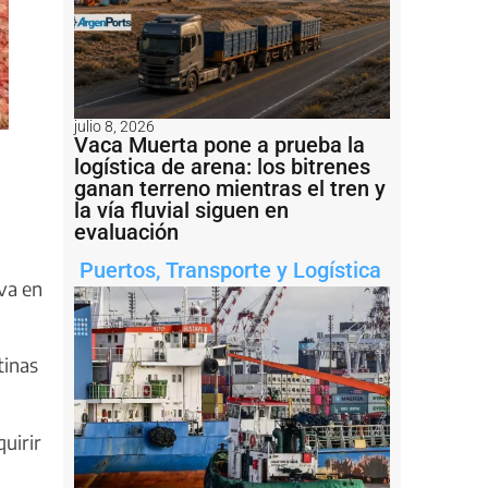
julio 8, 2026
Vaca Muerta pone a prueba la
logística de arena: los bitrenes
ganan terreno mientras el tren y
la vía fluvial siguen en
evaluación
Puertos
,
Transporte y Logística
va en
tinas
uirir