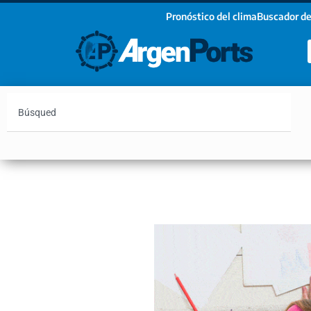
Pronóstico del clima
Buscador de
¡Sumate a nuestro Newsletter!
Nombre
Apellidos
Email
Argentina
Vaca Muerta
Hidrovía
Bahía Blanc
Estoy de acuerdo con las condiciones y políticas d
privacidad.