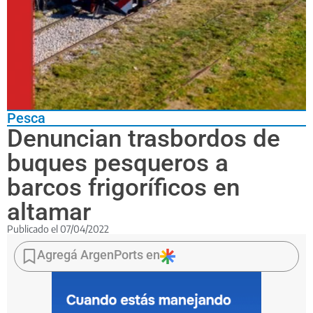
Pesca
Denuncian trasbordos de
buques pesqueros a
barcos frigoríficos en
altamar
Publicado el
07/04/2022
La
acción
Agregá ArgenPorts en
fue
puesta
al
descubierto