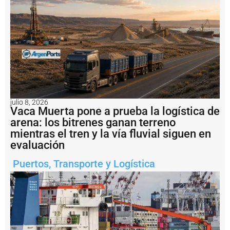
s
f
o
r
m
a
c
i
ó
n
e
julio 8, 2026
n
Vaca Muerta pone a prueba la logística de
C
arena: los bitrenes ganan terreno
h
mientras el tren y la vía fluvial siguen en
i
n
evaluación
a
r
Puertos
,
Transporte y Logística
u
m
b
o
a
l
p