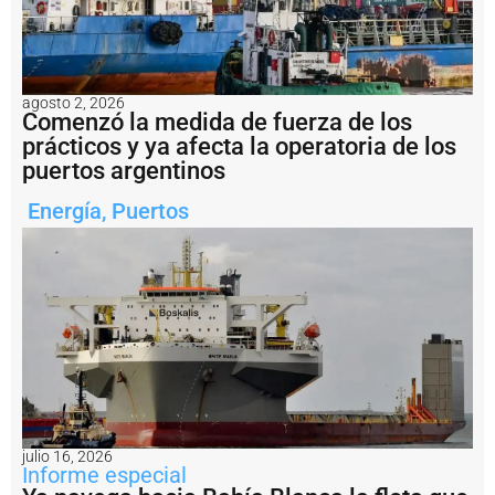
r
o
y
e
c
agosto 2, 2026
t
Comenzó la medida de fuerza de los
o
prácticos y ya afecta la operatoria de los
a
puertos argentinos
r
g
e
Energía
,
Puertos
n
ti
n
o
d
e
G
N
L
F
u
e
julio 16, 2026
Informe especial
o