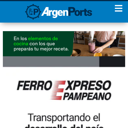
¡Sumate a nuestro
Newsletter!
Nombre
Apellidos
Email
Estoy de acuerdo con las
condiciones y políticas de
privacidad.