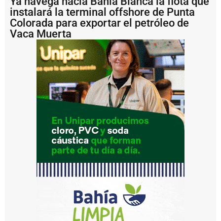
Ya navega hacia Bahía Blanca la flota que
fi
c
instalará la terminal offshore de Punta
i
Colorada para exportar el petróleo de
a
Vaca Muerta
li
z
a
d
a
l
a
s
u
s
p
e
n
s
i
ó
n
d
e
l
D