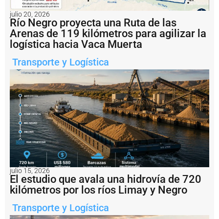
s
:
julio 20, 2026
e
Río Negro proyecta una Ruta de las
l
Arenas de 119 kilómetros para agilizar la
G
logística hacia Vaca Muerta
o
l
Transporte y Logística
a
r
F
u
ji
a
c
e
l
e
r
a
s
julio 15, 2026
El estudio que avala una hidrovía de 720
u
t
kilómetros por los ríos Limay y Negro
r
a
Transporte y Logística
n