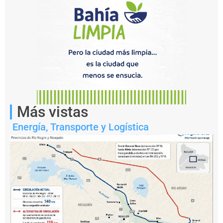
Más vistas
Energía
,
Transporte y Logística
Notas
relacionadas
E
n
f
o
t
o