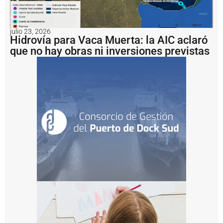
s
a
g
u
julio 23, 2026
a
Hidrovía para Vaca Muerta: la AIC aclaró
s
que no hay obras ni inversiones previstas
e
n
t
r
e
M
il
e
i
y
K
i
c
il
l
o
f
S
a