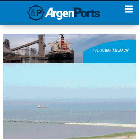
¡Sumate a nuestro
Newsletter!
Nombre
Apellidos
Email
Estoy de acuerdo con las
condiciones y políticas de
privacidad.