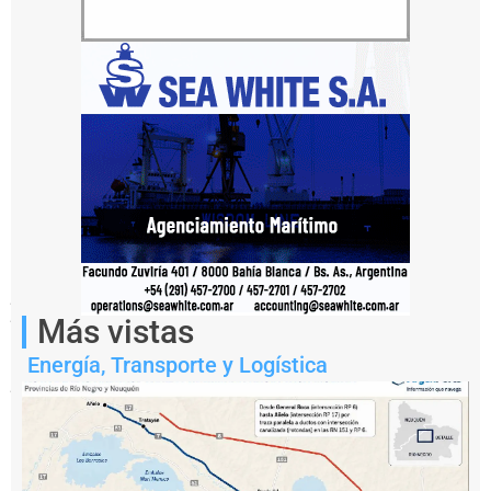
El
proyecto
propone
Más vistas
habilitar
autorizaciones
Energía
,
Transporte y Logística
temporarias
para
buques
extranjeros,
flexibilizar
el
régimen
de