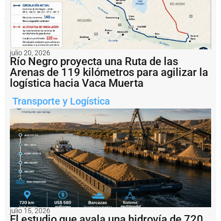
tripulaciones
y
eliminar
aranceles
para
importar
julio 20, 2026
embarcaciones.
Río Negro proyecta una Ruta de las
Foto
Barcos
Arenas de 119 kilómetros para agilizar la
en
logística hacia Vaca Muerta
el
Río
Transporte y Logística
Paranà.
Notas
relacionadas
S
e
r
e
n
o
s
julio 15, 2026
d
El estudio que avala una hidrovía de 720