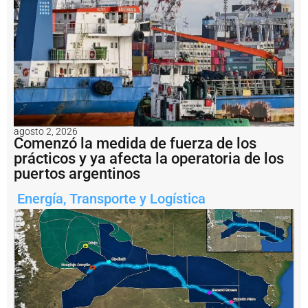
o
t
r
o
d
e
l
o
s
t
e
agosto 2, 2026
m
Comenzó la medida de fuerza de los
a
prácticos y ya afecta la operatoria de los
s
puertos argentinos
q
u
Energía
,
Transporte y Logística
e
d
i
v
i
d
e
l
a