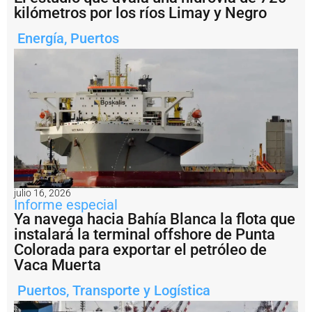
e
kilómetros por los ríos Limay y Negro
b
u
Energía
,
Puertos
q
u
e
s
:
l
a
d
e
s
r
e
g
julio 16, 2026
u
Informe especial
l
Ya navega hacia Bahía Blanca la flota que
a
instalará la terminal offshore de Punta
c
Colorada para exportar el petróleo de
i
Vaca Muerta
ó
n
e
Puertos
,
Transporte y Logística
s