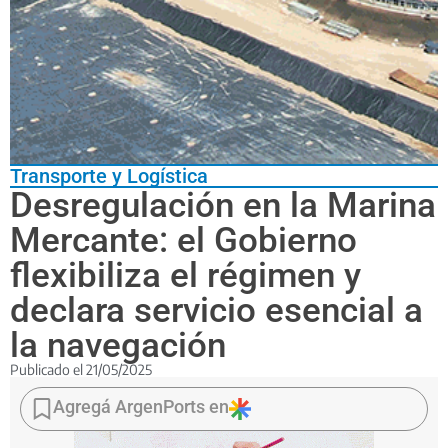
Transporte y Logística
Desregulación en la Marina
Mercante: el Gobierno
flexibiliza el régimen y
declara servicio esencial a
la navegación
Publicado el
21/05/2025
Según
el
Agregá ArgenPorts en
gobierno,
la