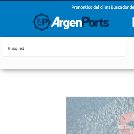
Pronóstico del clima
Buscador de
¡Sumate a nuestro Newsletter!
Nombre
Apellidos
Email
Argentina
Vaca Muerta
Hidrovía
Bahía Blanc
Estoy de acuerdo con las condiciones y políticas d
privacidad.