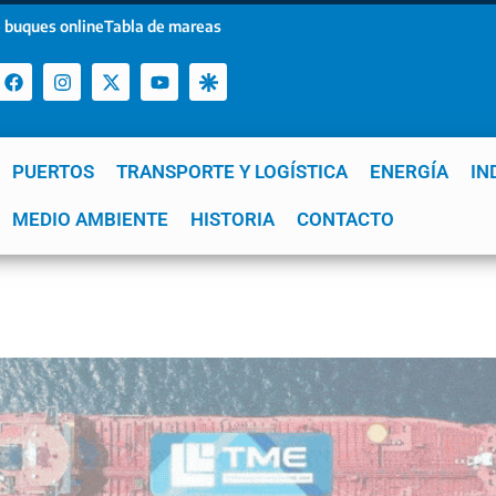
 buques online
Tabla de mareas
PUERTOS
TRANSPORTE Y LOGÍSTICA
ENERGÍA
IN
a
MEDIO AMBIENTE
YPF
GNL
Mar del Plata
HISTORIA
Patagonia
CONTACTO
Quequén
e