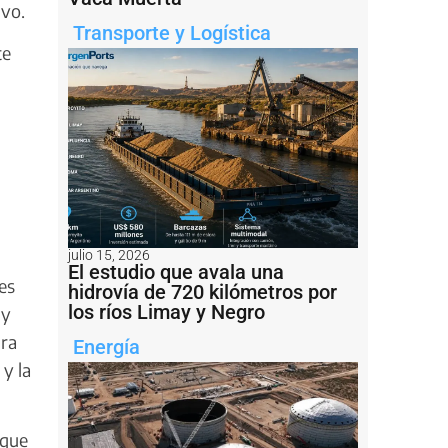
uvo.
Transporte y Logística
te
julio 15, 2026
El estudio que avala una
es
hidrovía de 720 kilómetros por
los ríos Limay y Negro
 y
ura
Energía
y la
 que