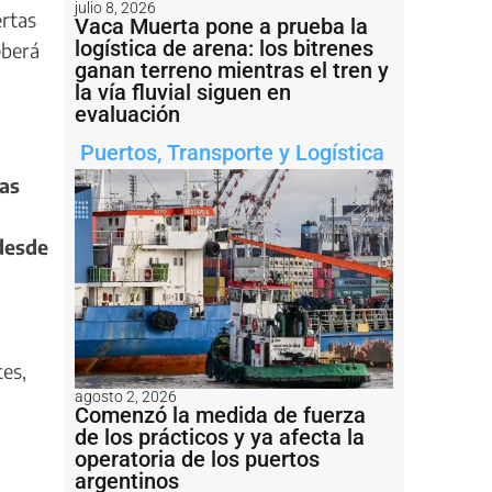
julio 8, 2026
ertas
Vaca Muerta pone a prueba la
logística de arena: los bitrenes
eberá
ganan terreno mientras el tren y
la vía fluvial siguen en
evaluación
Puertos
,
Transporte y Logística
las
desde
tes,
agosto 2, 2026
Comenzó la medida de fuerza
de los prácticos y ya afecta la
operatoria de los puertos
argentinos