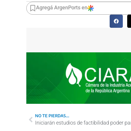
Agregá ArgenPorts en
NO TE PIERDAS...