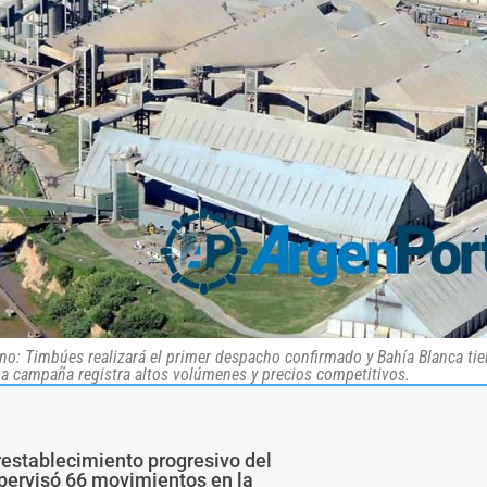
ino: Timbúes realizará el primer despacho confirmado y Bahía Blanca tie
 campaña registra altos volúmenes y precios competitivos.
restablecimiento progresivo del
upervisó 66 movimientos en la