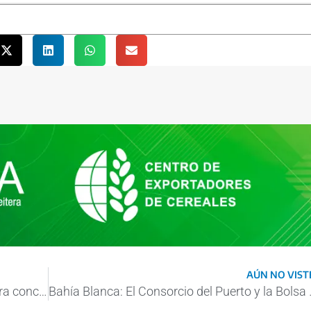
AÚN NO VISTE
Iniciarán estudios de factibilidad poder para concretar el anhelado tren Trasandino Sur
Bahía Blanca: El Consorcio