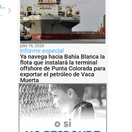
...
l Angelescu para realizar una campaña en el Agujero Azul
julio 16, 2026
Informe especial
Ya navega hacia Bahía Blanca la
flota que instalará la terminal
offshore de Punta Colorada para
exportar el petróleo de Vaca
Muerta