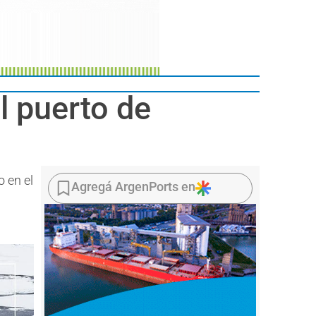
l puerto de
o en el
Agregá ArgenPorts en