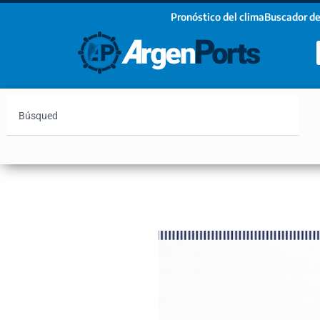
Pronóstico del clima
Buscador de
¡Sumate a nuestro Newsletter!
Nombre
Apellidos
Email
Argentina
Vaca Muerta
Hidrovía
Bahía Blanc
Estoy de acuerdo con las condiciones y políticas d
privacidad.