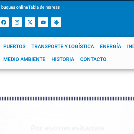
 buques online
Tabla de mareas
PUERTOS
TRANSPORTE Y LOGÍSTICA
ENERGÍA
IN
a
MEDIO AMBIENTE
YPF
GNL
Mar del Plata
HISTORIA
Patagonia
CONTACTO
Quequén
e