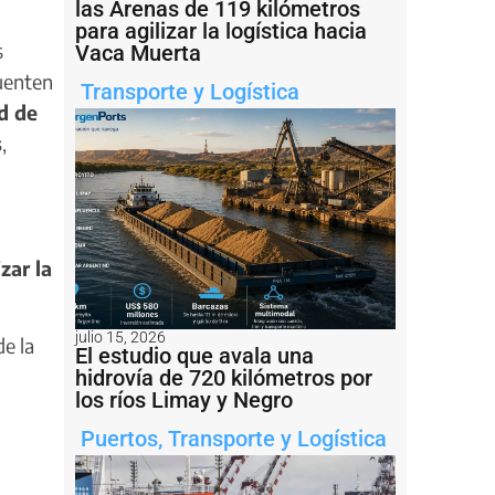
las Arenas de 119 kilómetros
para agilizar la logística hacia
s
Vaca Muerta
cuenten
Transporte y Logística
d de
s
,
zar la
julio 15, 2026
e la
El estudio que avala una
hidrovía de 720 kilómetros por
los ríos Limay y Negro
Puertos
,
Transporte y Logística