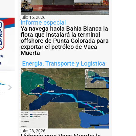
julio 16, 2026
Informe especial
Ya navega hacia Bahía Blanca la
flota que instalará la terminal
offshore de Punta Colorada para
exportar el petróleo de Vaca
Muerta
Energía
,
Transporte y Logística
...
Estibadores de Deseado cortan la ruta en reclamo de más buques
julio 23, 2026
Hidrovía para Vaca Muerta: la