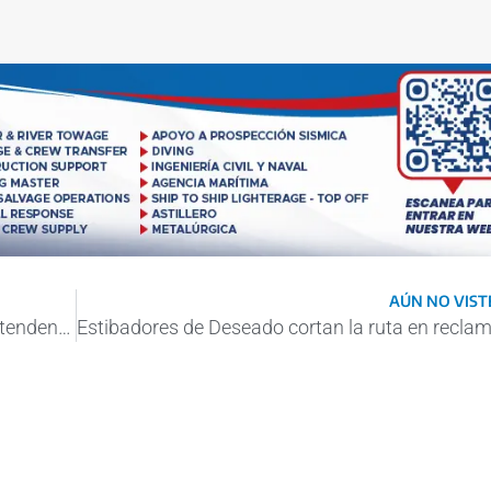
AÚN NO VISTE
Puerto Quequén: Alvaro se reunió con el intendente de Balcarce para sumar cargas