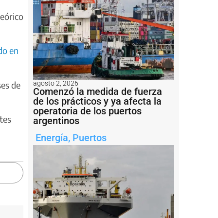
teórico
do en
agosto 2, 2026
ses de
Comenzó la medida de fuerza
de los prácticos y ya afecta la
operatoria de los puertos
ntes
argentinos
Energía
,
Puertos