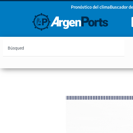
Pronóstico del clima
Buscador de
¡Sumate a nuestro Newsletter!
Nombre
Apellidos
Email
Argentina
Vaca Muerta
Hidrovía
Bahía Blanc
Estoy de acuerdo con las condiciones y políticas d
privacidad.