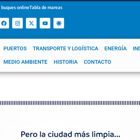
 buques online
Tabla de mareas
PUERTOS
TRANSPORTE Y LOGÍSTICA
ENERGÍA
IN
a
MEDIO AMBIENTE
YPF
GNL
Mar del Plata
HISTORIA
Patagonia
CONTACTO
Quequén
e