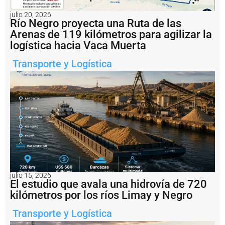
julio 20, 2026
Río Negro proyecta una Ruta de las
Arenas de 119 kilómetros para agilizar la
logística hacia Vaca Muerta
Transporte y Logística
Notas
relacionadas
R
e
c
o
m
i
e
n
d
julio 15, 2026
El estudio que avala una hidrovía de 720
a
n
kilómetros por los ríos Limay y Negro
e
v
Transporte y Logística
it