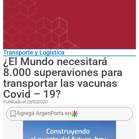
Transporte y Logística
¿El Mundo necesitará
8.000 superaviones para
transportar las vacunas
Covid – 19?
Publicado el
23/10/2020
Los
funcionarios
Agregá ArgenPorts en
de
la
industria
de