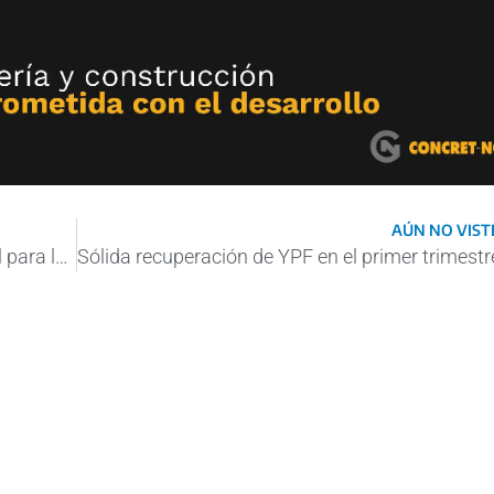
AÚN NO VISTE
Off shore: luz verde al acuerdo YPF – Shell para la explorar entre Mar del Plata y Bahía Blanca