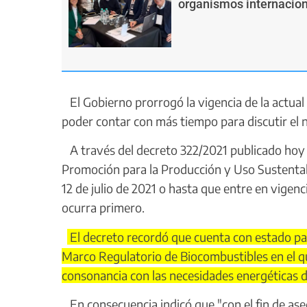
organismos internacion
El Gobierno prorrogó la vigencia de la actual
poder contar con más tiempo para discutir el 
A través del decreto 322/2021 publicado hoy en
Promoción para la Producción y Uso Sustentabl
12 de julio de 2021 o hasta que entre en vige
ocurra primero.
El decreto recordó que cuenta con estado par
Marco Regulatorio de Biocombustibles en el qu
consonancia con las necesidades energéticas de
En consecuencia indicó que "con el fin de ase