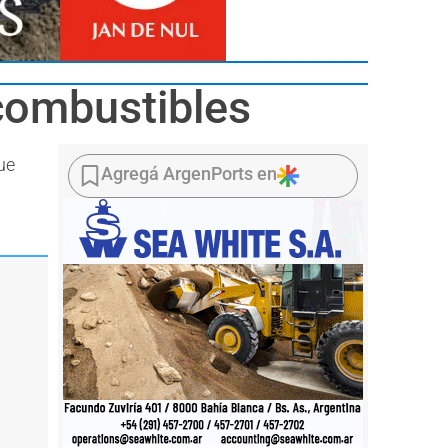
ocombustibles
ue
Agregá ArgenPorts en