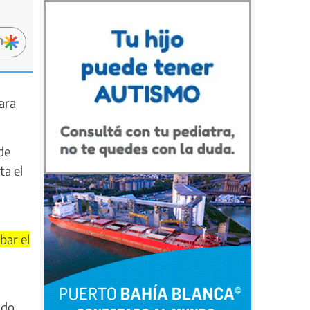
n
ara
de
ta el
bar el
ado