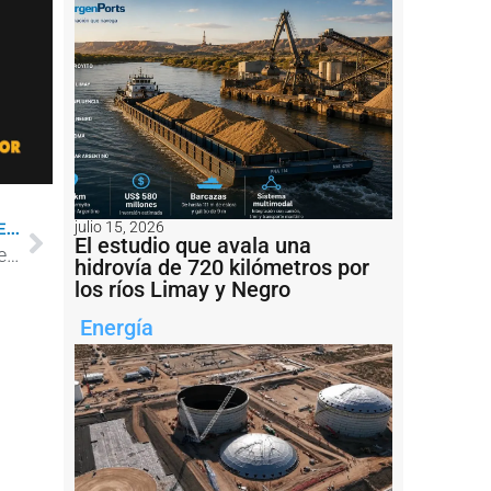
julio 15, 2026
...
El estudio que avala una
Sólida recuperación de YPF en el primer trimestre del año
hidrovía de 720 kilómetros por
los ríos Limay y Negro
Energía