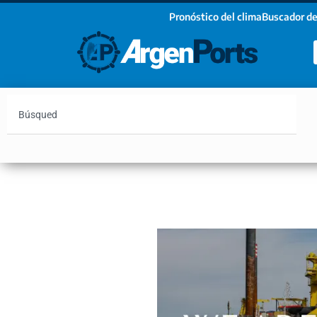
Pronóstico del clima
Buscador de
¡Sumate a nuestro Newsletter!
Nombre
Apellidos
Email
Argentina
Vaca Muerta
Hidrovía
Bahía Blanc
Estoy de acuerdo con las condiciones y políticas d
privacidad.