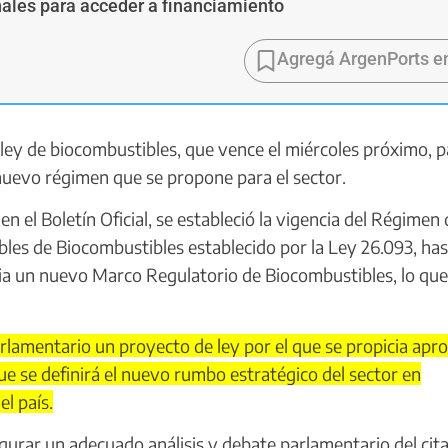
ales para acceder a financiamiento
Agregá ArgenPorts e
 ley de biocombustibles, que vence el miércoles próximo, p
nuevo régimen que se propone para el sector.
 el Boletín Oficial, se estableció la vigencia del Régimen 
es de Biocombustibles establecido por la Ley 26.093, has
ncia un nuevo Marco Regulatorio de Biocombustibles, lo que
lamentario un proyecto de ley por el que se propicia apro
e se definirá el nuevo rumbo estratégico del sector en
l país.
gurar un adecuado análisis y debate parlamentario del cit