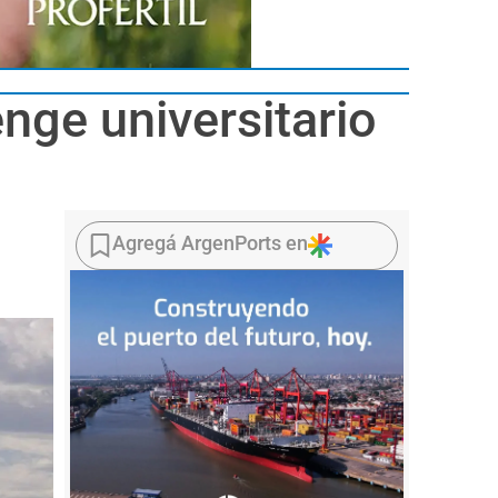
enge universitario
Agregá ArgenPorts en