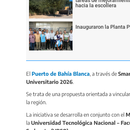
tareas de mejoramiento
hacia la escollera
Inauguraron la Planta 
El
Puerto de Bahía Blanca
, a través de
Smar
Universitario 2026
.
Se trata de una propuesta orientada a vincula
la región.
La iniciativa se desarrolla en conjunto con el
M
la
Universidad Tecnológica Nacional – Fac