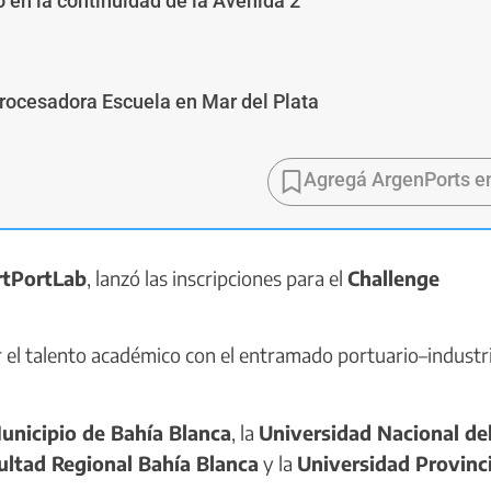
 en la continuidad de la Avenida 2
Procesadora Escuela en Mar del Plata
Agregá ArgenPorts e
tPortLab
, lanzó las inscripciones para el
Challenge
r el talento académico con el entramado portuario–industri
unicipio de Bahía Blanca
, la
Universidad Nacional del
ultad Regional Bahía Blanca
y la
Universidad Provinci