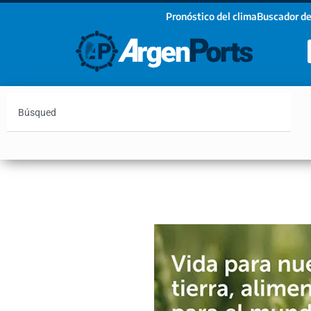
Pronóstico del clima
Buscador de
¡Sumate a nuestro Newsletter!
Nombre
Apellidos
Email
Argentina
Vaca Muerta
Hidrovía
Bahía Blanc
Estoy de acuerdo con las condiciones y políticas d
privacidad.