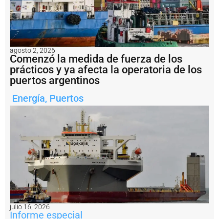
ti
t
u
c
i
ó
agosto 2, 2026
n
Comenzó la medida de fuerza de los
t
prácticos y ya afecta la operatoria de los
r
puertos argentinos
a
s
c
Energía
,
Puertos
a
s
i
7
0
a
ñ
o
s
P
u
e
julio 16, 2026
Informe especial
r