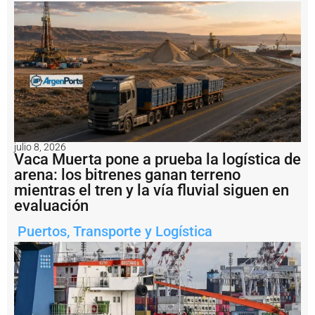
r
m
i
n
a
l
I
d
e
l
P
julio 8, 2026
u
Vaca Muerta pone a prueba la logística de
e
arena: los bitrenes ganan terreno
r
mientras el tren y la vía fluvial siguen en
t
o
evaluación
V
il
Puertos
,
Transporte y Logística
l
a
C
o
n
s