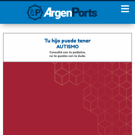
¡Sumate a nuestro
Newsletter!
Nombre
Apellidos
Email
Estoy de acuerdo con las
condiciones y políticas de
privacidad.