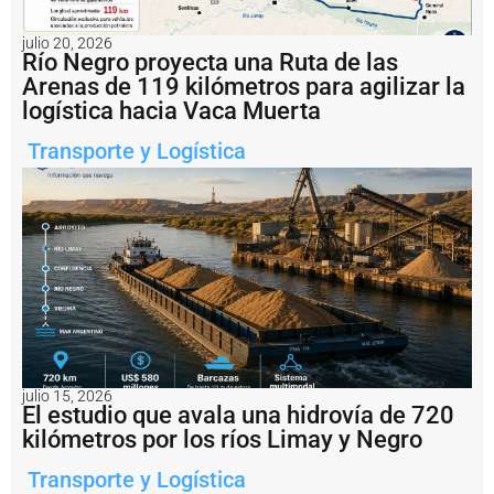
r
e
julio 20, 2026
a
Río Negro proyecta una Ruta de las
c
Arenas de 119 kilómetros para agilizar la
ti
logística hacia Vaca Muerta
v
a
Transporte y Logística
c
i
ó
n
d
e
l
a
h
i
s
t
ó
julio 15, 2026
El estudio que avala una hidrovía de 720
ri
c
kilómetros por los ríos Limay y Negro
a
T
Transporte y Logística
e