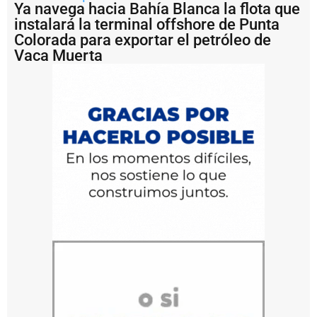
Ya navega hacia Bahía Blanca la flota que
t
o
instalará la terminal offshore de Punta
M
Colorada para exportar el petróleo de
a
Vaca Muerta
r
d
e
l
P
l
a
t
a
b
u
s
c
a
fi
n
a
n
c
i
a