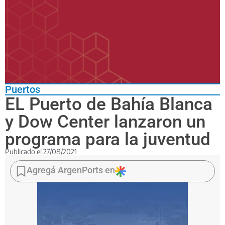
Puertos
EL Puerto de Bahía Blanca
y Dow Center lanzaron un
programa para la juventud
Publicado el
27/08/2021
“#Activando
tu
Agregá ArgenPorts en
mejor
versión”
es
un
plan
conjunto