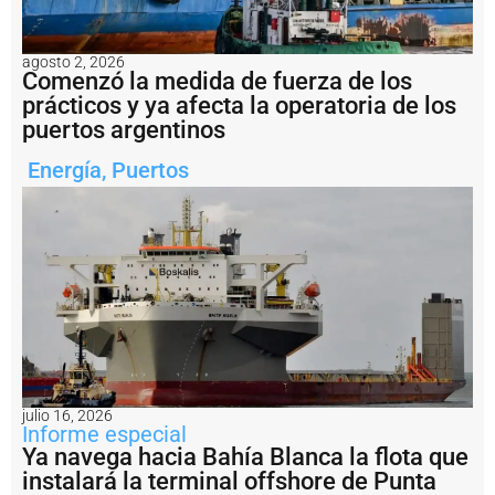
a
s
c
agosto 2, 2026
a
Comenzó la medida de fuerza de los
s
prácticos y ya afecta la operatoria de los
i
puertos argentinos
7
0
Energía
,
Puertos
a
ñ
o
s
P
u
e
r
t
o
M
a
julio 16, 2026
r
Informe especial
d
Ya navega hacia Bahía Blanca la flota que
e
instalará la terminal offshore de Punta
l