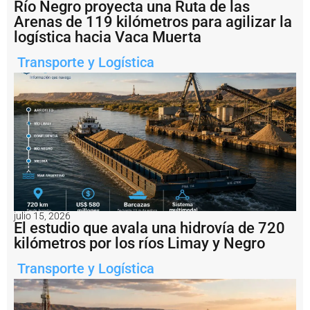
i
Río Negro proyecta una Ruta de las
ó
Arenas de 119 kilómetros para agilizar la
n
logística hacia Vaca Muerta
d
e
Transporte y Logística
l
a
h
i
s
t
ó
ri
c
a
T
e
r
julio 15, 2026
El estudio que avala una hidrovía de 720
m
i
kilómetros por los ríos Limay y Negro
n
a
Transporte y Logística
l
I
d