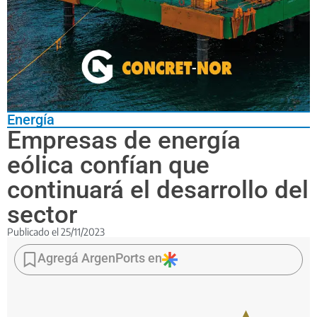
Energía
Empresas de energía
eólica confían que
continuará el desarrollo del
sector
Publicado el
25/11/2023
Fuentes
del
Agregá ArgenPorts en
rubro
señalaron
que
Javier