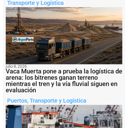
a
Transporte y Logística
c
ti
v
a
c
i
ó
n
d
e
l
a
julio 8, 2026
h
Vaca Muerta pone a prueba la logística de
i
arena: los bitrenes ganan terreno
s
mientras el tren y la vía fluvial siguen en
t
ó
evaluación
ri
c
Puertos
,
Transporte y Logística
a
T
e
r
m