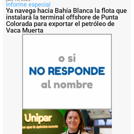
c
Informe especial
i
Ya navega hacia Bahía Blanca la flota que
ó
instalará la terminal offshore de Punta
n
Colorada para exportar el petróleo de
t
Vaca Muerta
r
a
s
c
a
s
i
7
0
a
ñ
o
s
P
u
e
r
t
o