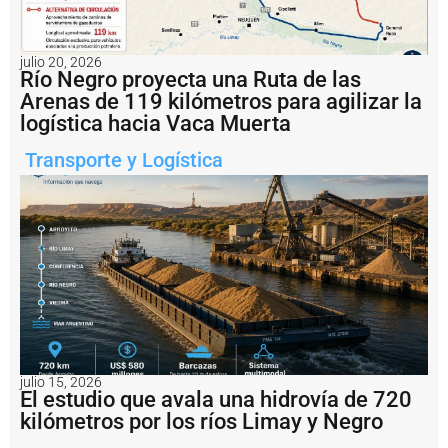
julio 20, 2026
Río Negro proyecta una Ruta de las
Arenas de 119 kilómetros para agilizar la
logística hacia Vaca Muerta
Notas
relacionadas
Transporte y Logística
S
a
n
t
a
F
e
li
c
it
ó
l
julio 15, 2026
El estudio que avala una hidrovía de 720
a
r
kilómetros por los ríos Limay y Negro
e