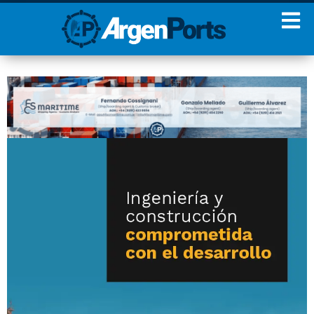
¡Sumate a nuestro
Newsletter!
Nombre
Apellidos
Email
Estoy de acuerdo con las
condiciones y políticas de
privacidad.