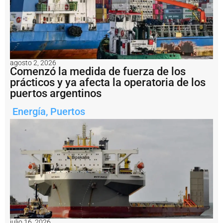
i
n
a
l
I
d
e
agosto 2, 2026
l
Comenzó la medida de fuerza de los
P
prácticos y ya afecta la operatoria de los
u
puertos argentinos
e
r
Energía
,
Puertos
t
o
V
il
l
a
C
o
n
s
ti
t
u
julio 16, 2026