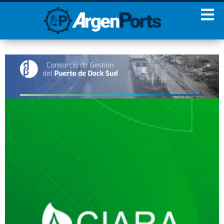
¡Sumate a nuestro
Newsletter!
Nombre
Apellidos
Email
Estoy de acuerdo con las
condiciones y políticas de
privacidad.