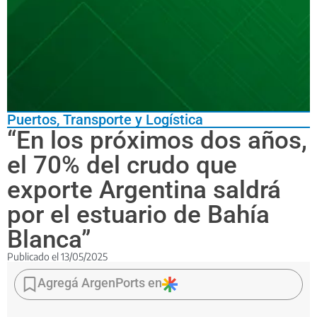
Puertos
,
Transporte y Logística
“En los próximos dos años,
el 70% del crudo que
exporte Argentina saldrá
por el estuario de Bahía
Blanca”
Publicado el
13/05/2025
Santiago
Figueras,
Agregá ArgenPorts en
responsable
de