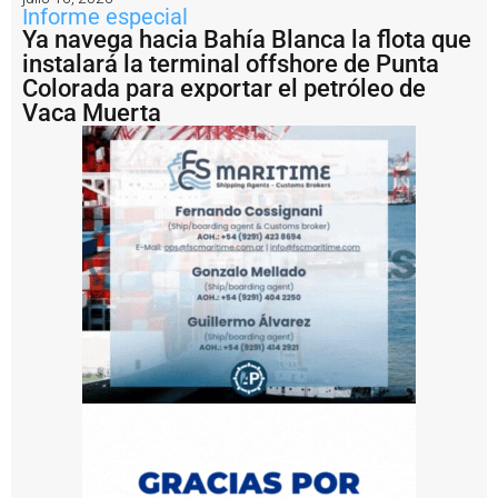
Informe especial
d
a
Ya navega hacia Bahía Blanca la flota que
2
instalará la terminal offshore de Punta
h
Colorada para exportar el petróleo de
a
Vaca Muerta
c
i
a
l
a
e
s
c
o
ll
e
r
a
I
n
a
u
g
u