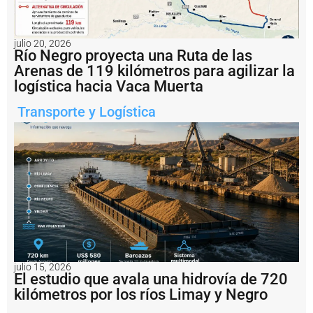
d
e
G
e
julio 20, 2026
Río Negro proyecta una Ruta de las
s
ti
Arenas de 119 kilómetros para agilizar la
ó
logística hacia Vaca Muerta
n
d
Transporte y Logística
e
l
P
u
e
r
t
o
d
e
Q
u
julio 15, 2026
e
El estudio que avala una hidrovía de 720
q
kilómetros por los ríos Limay y Negro
u
é