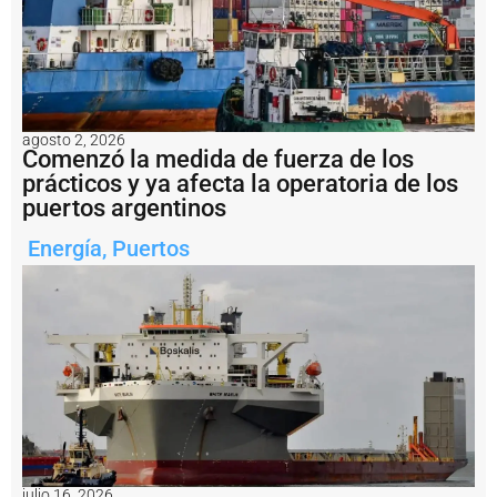
t
o
e
n
l
a
c
agosto 2, 2026
o
Comenzó la medida de fuerza de los
n
prácticos y ya afecta la operatoria de los
ti
puertos argentinos
n
u
Energía
,
Puertos
i
d
a
d
d
e
l
a
A
v
e
n
i
julio 16, 2026