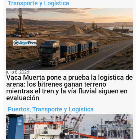
Transporte y Logística
n
r
e
a
li
z
a
t
a
r
e
a
s
julio 8, 2026
d
Vaca Muerta pone a prueba la logística de
e
arena: los bitrenes ganan terreno
m
mientras el tren y la vía fluvial siguen en
e
evaluación
j
o
Puertos
,
Transporte y Logística
r
a
m
i
e
n