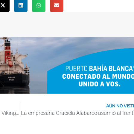
AÚN NO VISTE
En fotos: antes de partir hacia Malvinas, el Viking Jupiter amarró en Puerto Madryn
La empresaria 