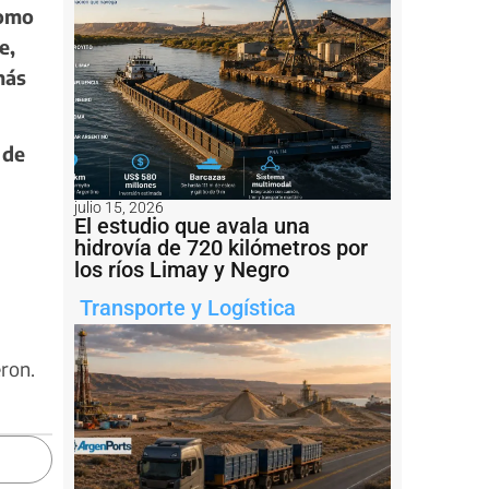
como
e,
más
 de
julio 15, 2026
El estudio que avala una
hidrovía de 720 kilómetros por
los ríos Limay y Negro
Transporte y Logística
eron.