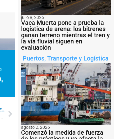
julio 8, 2026
Vaca Muerta pone a prueba la
logística de arena: los bitrenes
ganan terreno mientras el tren y
la vía fluvial siguen en
evaluación
Puertos
,
Transporte y Logística
...
Graciela Alabarce asumió al frente del Puerto de Rosario
agosto 2, 2026
Comenzó la medida de fuerza
de los prácticos y ya afecta la