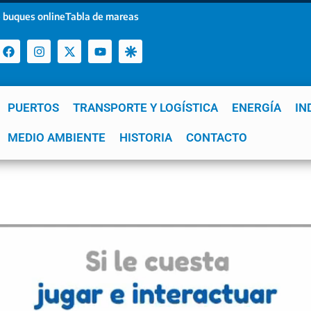
 buques online
Tabla de mareas
PUERTOS
TRANSPORTE Y LOGÍSTICA
ENERGÍA
IN
a
MEDIO AMBIENTE
YPF
GNL
Mar del Plata
HISTORIA
Patagonia
CONTACTO
Quequén
e