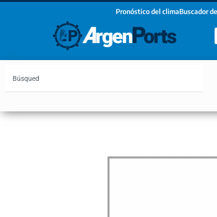
Pronóstico del clima
Buscador de
¡Sumate a nuestro Newsletter!
Nombre
Apellidos
Email
Argentina
Vaca Muerta
Hidrovía
Bahía Blanc
Estoy de acuerdo con las condiciones y políticas d
privacidad.