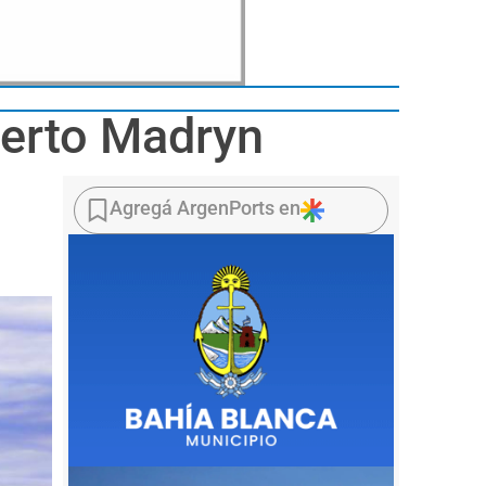
uerto Madryn
Agregá ArgenPorts en