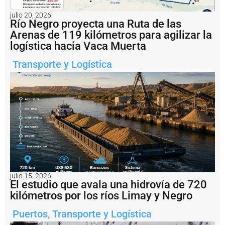
d
e
julio 20, 2026
Río Negro proyecta una Ruta de las
G
e
Arenas de 119 kilómetros para agilizar la
s
logística hacia Vaca Muerta
ti
ó
Transporte y Logística
n
d
e
l
P
u
e
r
t
o
d
e
Q
julio 15, 2026
El estudio que avala una hidrovía de 720
u
kilómetros por los ríos Limay y Negro
e
q
u
Puertos
,
Transporte y Logística
é