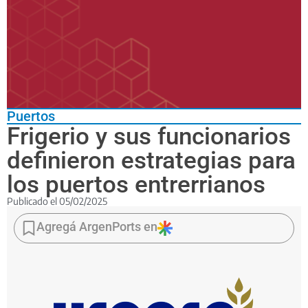
Puertos
Frigerio y sus funcionarios
definieron estrategias para
los puertos entrerrianos
Publicado el
05/02/2025
Se
avanzó
Agregá ArgenPorts en
en
ordenar
la
administración
portuaria,
con