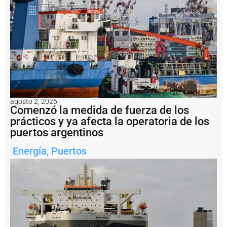
n
r
e
a
li
z
a
t
a
r
e
agosto 2, 2026
a
Comenzó la medida de fuerza de los
s
prácticos y ya afecta la operatoria de los
d
puertos argentinos
e
m
Energía
,
Puertos
e
j
o
r
a
m
i
e
n