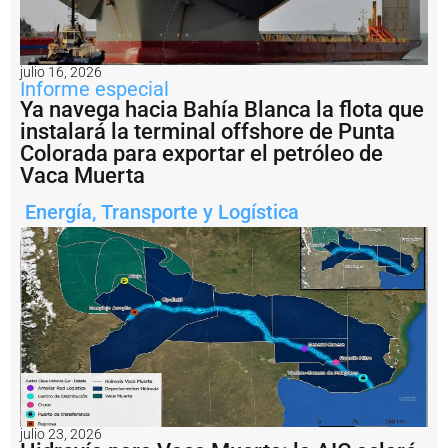
t
o
e
n
julio 16, 2026
l
Informe especial
a
Ya navega hacia Bahía Blanca la flota que
c
instalará la terminal offshore de Punta
o
Colorada para exportar el petróleo de
n
Vaca Muerta
ti
n
Energía
,
Transporte y Logística
u
i
d
a
d
d
e
l
a
A
v
e
n
julio 23, 2026
i