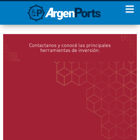
¡Sumate a nuestro
Newsletter!
Nombre
Apellidos
Email
Estoy de acuerdo con las
condiciones y políticas de
privacidad.