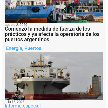
l
a
r
e
a
c
agosto 2, 2026
ti
Comenzó la medida de fuerza de los
v
prácticos y ya afecta la operatoria de los
a
puertos argentinos
c
i
Energía
,
Puertos
ó
n
d
e
l
a
h
i
s
t
ó
ri
c
julio 16, 2026
a
Informe especial