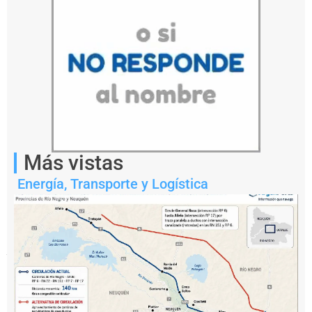
económico
y
ambiental
Más vistas
Energía
,
Transporte y Logística
Apagar
el
sistema
de
identificación
automática