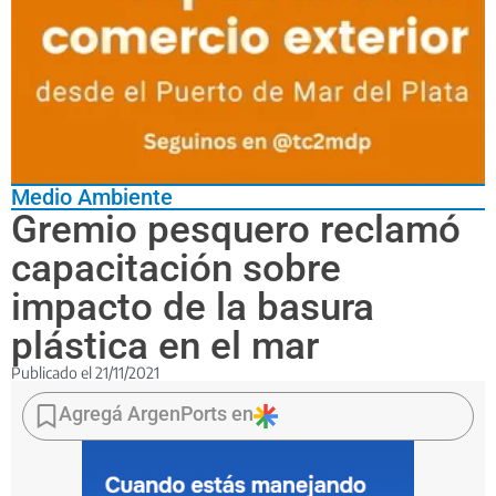
Medio Ambiente
Gremio pesquero reclamó
capacitación sobre
impacto de la basura
plástica en el mar
Publicado el
21/11/2021
El
personal
Agregá ArgenPorts en
embarcado
es
un
actor