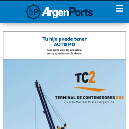
¡Sumate a nuestro
Newsletter!
Nombre
Apellidos
Email
Estoy de acuerdo con las
condiciones y políticas de
privacidad.