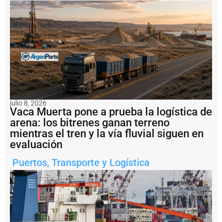
esta
conducta
suele
asociarse
a
riesgos
operativos
y
actividades
ilegales
Notas
julio 8, 2026
relacionadas
Vaca Muerta pone a prueba la logística de
arena: los bitrenes ganan terreno
S
mientras el tren y la vía fluvial siguen en
a
n
evaluación
t
a
Puertos
,
Transporte y Logística
F
e
li
c
it
ó