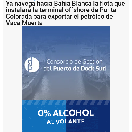
T
Ya navega hacia Bahía Blanca la flota que
e
instalará la terminal offshore de Punta
r
Colorada para exportar el petróleo de
m
Vaca Muerta
i
n
a
l
I
d
e
l
P
u
e
r
t
o
V
il
l
a
C
o
n