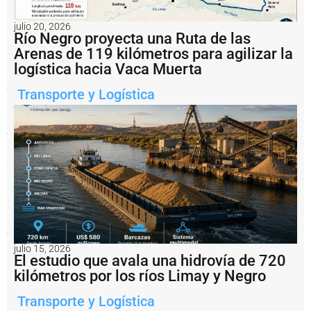
(AIS)
convierte
julio 20, 2026
a
Río Negro proyecta una Ruta de las
los
buques
Arenas de 119 kilómetros para agilizar la
en
logística hacia Vaca Muerta
“invisibles”
para
Transporte y Logística
radares
costeros,
autoridades
y
naves
comerciales.
Además
de
violar
el
Convenio
SOLAS
y
las
julio 15, 2026
Ordenanzas
El estudio que avala una hidrovía de 720
Marítimas,
estudios
kilómetros por los ríos Limay y Negro
internacionales
advierten
Transporte y Logística
que