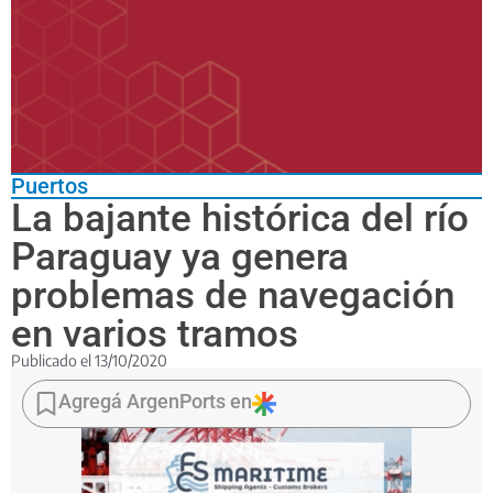
Puertos
La bajante histórica del río
Paraguay ya genera
problemas de navegación
en varios tramos
Publicado el
13/10/2020
Se
informó
Agregá ArgenPorts en
sobre
la
presencia
de