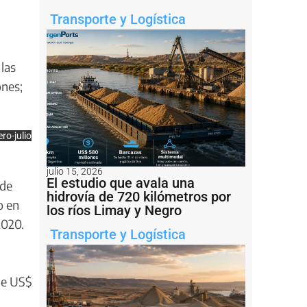
Transporte y Logística
las
ones;
ro-julio
julio 15, 2026
El estudio que avala una
 de
hidrovía de 720 kilómetros por
o en
los ríos Limay y Negro
2020.
Transporte y Logística
de US$