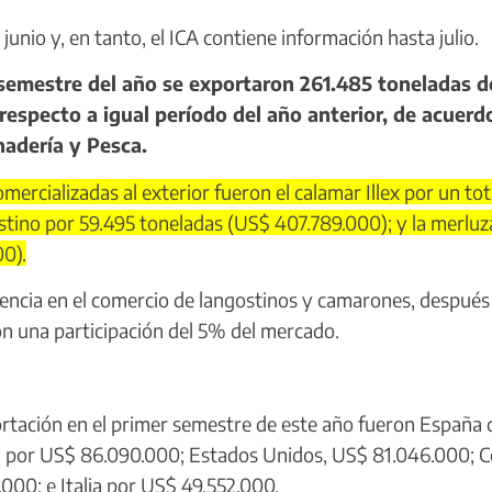
nio y, en tanto, el ICA contiene información hasta julio.
semestre del año se exportaron 261.485 toneladas d
especto a igual período del año anterior, de acuerd
nadería y Pesca.
rcializadas al exterior fueron el calamar Illex por un tot
stino por 59.495 toneladas (US$ 407.789.000); y la merluz
00).
encia en el comercio de langostinos y camarones, después
on una participación del 5% del mercado.
ortación en el primer semestre de este año fueron España
na por US$ 86.090.000; Estados Unidos, US$ 81.046.000; 
.000; e Italia por US$ 49.552.000.