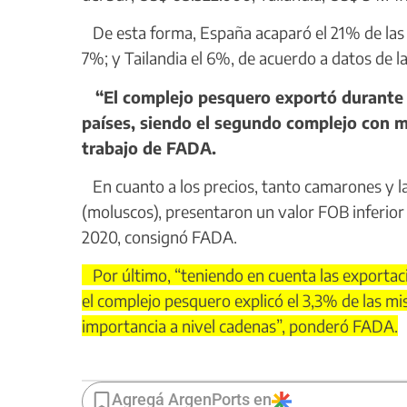
De esta forma, España acaparó el 21% de las 
7%; y Tailandia el 6%, de acuerdo a datos de 
“El complejo pesquero exportó durante l
países, siendo el segundo complejo con m
trabajo de FADA.
En cuanto a los precios, tanto camarones y l
(moluscos), presentaron un valor FOB inferior
2020, consignó FADA.
Por último, “teniendo en cuenta las exportaci
el complejo pesquero explicó el 3,3% de las mi
importancia a nivel cadenas”, ponderó FADA.
Agregá ArgenPorts en