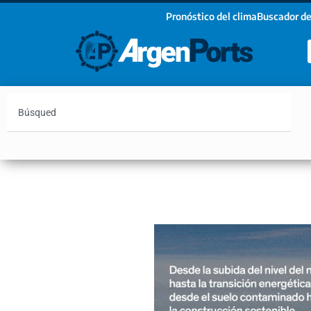
Pronóstico del clima
Buscador de
¡Sumate a nuestro Newsletter!
Nombre
Apellidos
Email
Argentina
Vaca Muerta
Hidrovía
Bahía Blanc
Estoy de acuerdo con las condiciones y políticas d
privacidad.