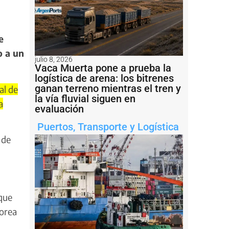
e
o a un
julio 8, 2026
Vaca Muerta pone a prueba la
logística de arena: los bitrenes
ganan terreno mientras el tren y
al de
la vía fluvial siguen en
a
evaluación
Puertos
,
Transporte y Logística
 de
 que
Corea