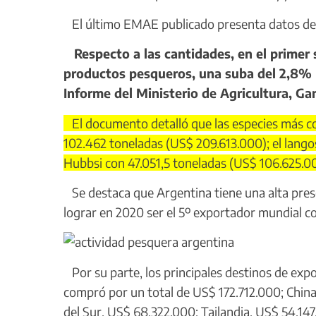
El último EMAE publicado presenta datos de ju
Respecto a las cantidades, en el primer 
productos pesqueros, una suba del 2,8% r
Informe del Ministerio de Agricultura, Ga
El documento detalló que las especies más come
102.462 toneladas (US$ 209.613.000); el lango
Hubbsi con 47.051,5 toneladas (US$ 106.625.0
Se destaca que Argentina tiene una alta pres
lograr en 2020 ser el 5º exportador mundial c
Por su parte, los principales destinos de exp
compró por un total de US$ 172.712.000; Chi
del Sur, US$ 68.322.000; Tailandia, US$ 54.147