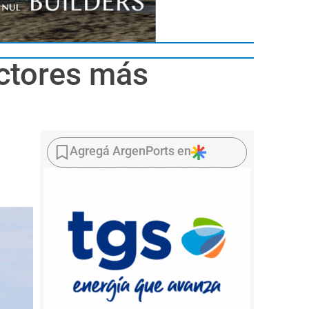
ectores más
Agregá ArgenPorts en