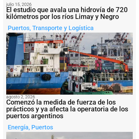
a
julio 15, 2026
El estudio que avala una hidrovía de 720
f
a
kilómetros por los ríos Limay y Negro
r
p
Puertos
,
Transporte y Logística
o
r
s
u
s
p
r
o
p
i
o
s
agosto 2, 2026
m
Comenzó la medida de fuerza de los
e
prácticos y ya afecta la operatoria de los
d
puertos argentinos
i
o
s
Energía
,
Puertos
¿