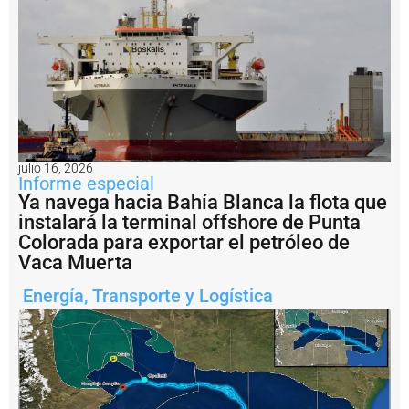
P
u
e
d
e
e
l
P
u
e
r
julio 16, 2026
Informe especial
t
Ya navega hacia Bahía Blanca la flota que
o
d
instalará la terminal offshore de Punta
e
Colorada para exportar el petróleo de
R
Vaca Muerta
o
s
Energía
,
Transporte y Logística
a
ri
o
c
o
n
v