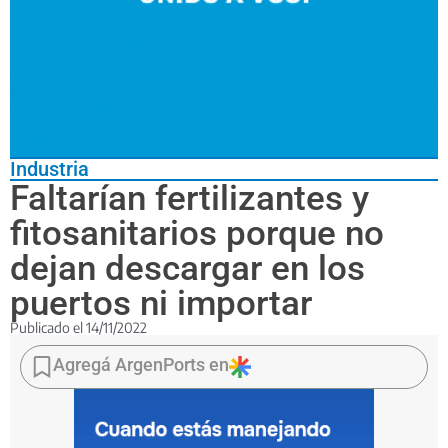
Industria
Faltarían fertilizantes y
fitosanitarios porque no
dejan descargar en los
puertos ni importar
Publicado el
14/11/2022
“Hoy
hay
Agregá ArgenPorts en
empresas
con
líneas
de