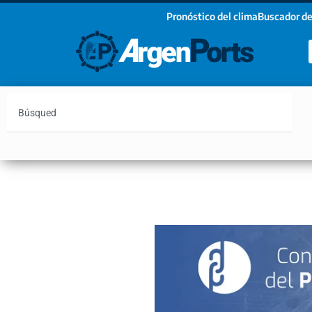
Pronóstico del clima
Buscador de
¡Sumate a nuestro Newsletter!
Nombre
Apellidos
Email
Argentina
Vaca Muerta
Hidrovía
Bahía Blanc
Estoy de acuerdo con las condiciones y políticas d
privacidad.