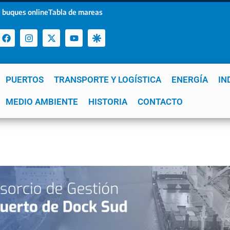
 buques online
Tabla de mareas
PUERTOS
TRANSPORTE Y LOGÍSTICA
ENERGÍA
IN
a
MEDIO AMBIENTE
YPF
GNL
Mar del Plata
HISTORIA
Patagonia
CONTACTO
Quequén
e