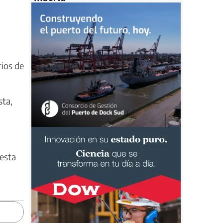
rios de
sta,
 esta