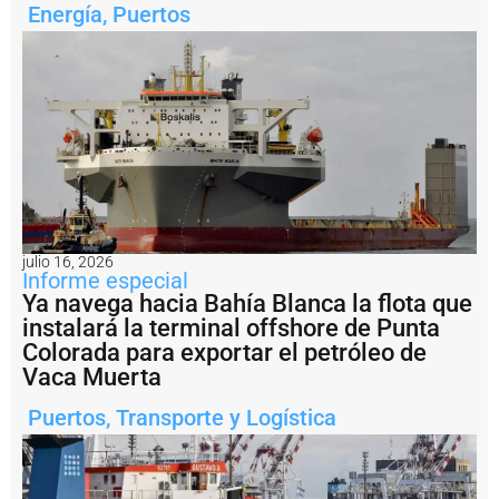
v
Energía
,
Puertos
e
n
t
e
o
p
r
o
g
r
a
m
julio 16, 2026
a
Informe especial
d
Ya navega hacia Bahía Blanca la flota que
o
instalará la terminal offshore de Punta
e
Colorada para exportar el petróleo de
n
l
Vaca Muerta
a
p
Puertos
,
Transporte y Logística
l
a
n
t