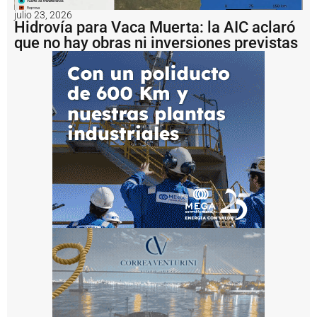
o
julio 23, 2026
C
Hidrovía para Vaca Muerta: la AIC aclaró
e
que no hay obras ni inversiones previstas
r
ri
T
G
S
p
o
n
e
e
l
f
o
c
o
e
n
e
l
p
r