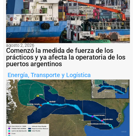
a
c
o
m
p
r
e
s
agosto 2, 2026
o
Comenzó la medida de fuerza de los
r
prácticos y ya afecta la operatoria de los
a
puertos argentinos
F
i
Energía
,
Transporte y Logística
a
t
d
e
l
C
o
m
p
l
e
j