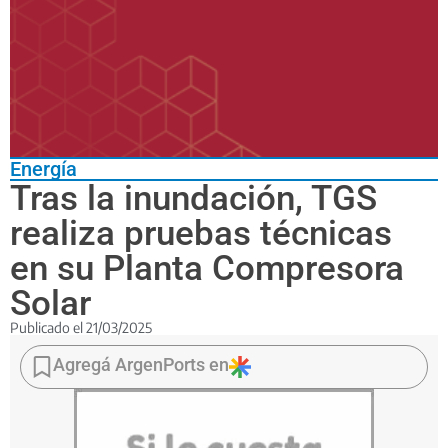
Energía
Tras la inundación, TGS
realiza pruebas técnicas
en su Planta Compresora
Solar
Publicado el
21/03/2025
Las
instalaciones
Agregá ArgenPorts en
forman
parte
del
complejo