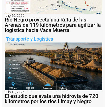
separación
como
General
Cerri,
julio 20, 2026
Cañadón
Río Negro proyecta una Ruta de las
Seco
Arenas de 119 kilómetros para agilizar la
y
logística hacia Vaca Muerta
Centenario.
Transporte y Logística
Notas
relacionadas
T
G
S
r
e
a
li
z
a
r
julio 15, 2026
El estudio que avala una hidrovía de 720
á
kilómetros por los ríos Limay y Negro
u
n