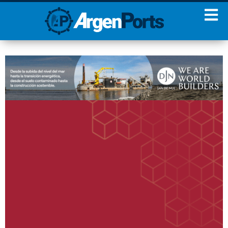
¡Sumate a nuestro
Newsletter!
Nombre
Apellidos
Email
Estoy de acuerdo con las
condiciones y políticas de
privacidad.