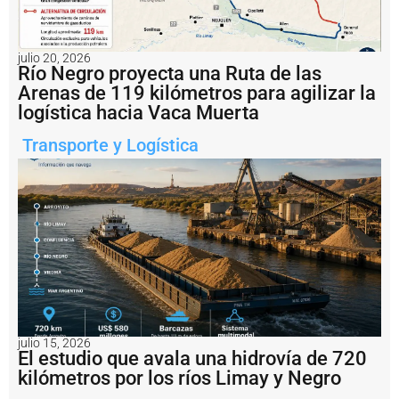
e
e
l
P
julio 20, 2026
u
Río Negro proyecta una Ruta de las
e
Arenas de 119 kilómetros para agilizar la
r
logística hacia Vaca Muerta
t
o
Transporte y Logística
d
e
R
o
s
a
ri
o
c
o
n
v
e
julio 15, 2026
El estudio que avala una hidrovía de 720
r
ti
kilómetros por los ríos Limay y Negro
r