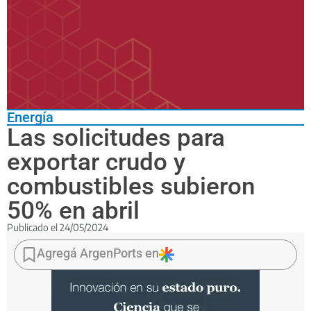
Energía
Las solicitudes para
exportar crudo y
combustibles subieron
50% en abril
Publicado el
24/05/2024
El
pedido
Agregá ArgenPorts en
de
autorización
individual
más