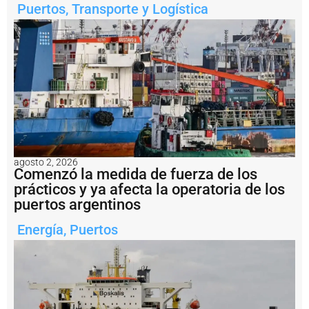
s
Puertos
,
Transporte y Logística
e
r
e
a
l
m
e
n
t
e
e
n
agosto 2, 2026
s
Comenzó la medida de fuerza de los
a
prácticos y ya afecta la operatoria de los
li
puertos argentinos
d
a
d
Energía
,
Puertos
e
l
a
m
i
n