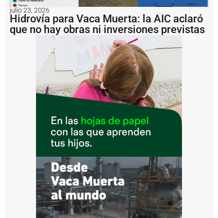
g
e
julio 23, 2026
Hidrovía para Vaca Muerta: la AIC aclaró
n
ti
que no hay obras ni inversiones previstas
n
a
i
m
p
u
s
o
u
n
a
m
u
lt
a
d
e
U
S
D
1