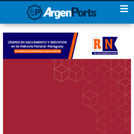
¡Sumate a nuestro
Newsletter!
Nombre
Apellidos
Email
Estoy de acuerdo con las
condiciones y políticas de
privacidad.