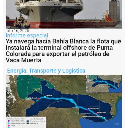
e
rí
a
a
r
g
julio 16, 2026
e
Informe especial
n
Ya navega hacia Bahía Blanca la flota que
ti
instalará la terminal offshore de Punta
n
Colorada para exportar el petróleo de
a
?
Vaca Muerta
P
Energía
,
Transporte y Logística
e
s
c
a
il
e
g
a
l:
A
r