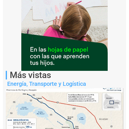
Más vistas
Energía
,
Transporte y Logística
Notas
relacionadas
¿
P
u
e
d