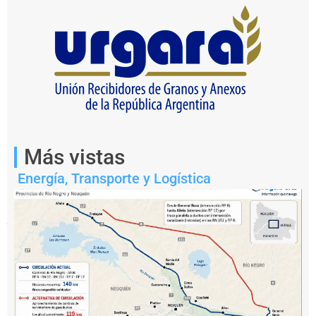
Más vistas
Estos
modernos
Energía
,
Transporte y Logística
vagones
graneros,
fabricados
por
la
empresa
China
Machinery
Engineering
Corporation
(CMEC),
tienen