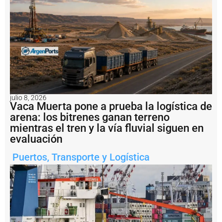
q
u
e
s
:
l
a
d
e
s
r
julio 8, 2026
Vaca Muerta pone a prueba la logística de
e
g
arena: los bitrenes ganan terreno
u
mientras el tren y la vía fluvial siguen en
l
evaluación
a
c
Puertos
,
Transporte y Logística
i
ó
n
e
s
o
t
r