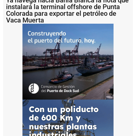
Ya navega hacia Bahía Blanca la flota que
g
u
instalará la terminal offshore de Punta
a
Colorada para exportar el petróleo de
s
Vaca Muerta
e
n
t
r
e
M
il
e
i
y
K
i
c
il
l
o
f
S
a
n
t