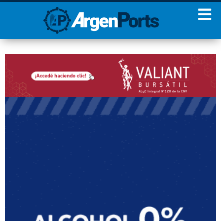
¡Sumate a nuestro
Newsletter!
Nombre
Apellidos
Email
Estoy de acuerdo con las
condiciones y políticas de
privacidad.