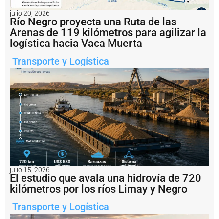
una
capacidad
julio 20, 2026
de
Río Negro proyecta una Ruta de las
carga
Arenas de 119 kilómetros para agilizar la
de
logística hacia Vaca Muerta
65
toneladas
cada
Transporte y Logística
uno.
Fotos
TAC.
Notas
relacionadas
S
e
r
e
n
julio 15, 2026
o
El estudio que avala una hidrovía de 720
s
kilómetros por los ríos Limay y Negro
d
e
Transporte y Logística
b
u