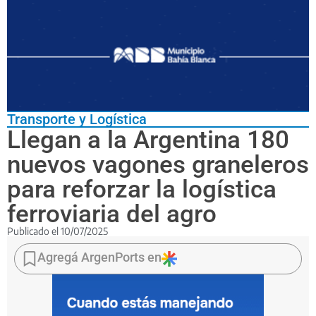
Transporte y Logística
Llegan a la Argentina 180
nuevos vagones graneleros
para reforzar la logística
ferroviaria del agro
Publicado el
10/07/2025
Las
primeras
Agregá ArgenPorts en
90
tolvas
fabricadas
en