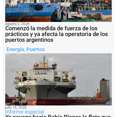
o
d
e
l
o
agosto 2, 2026
Comenzó la medida de fuerza de los
s
t
prácticos y ya afecta la operatoria de los
e
puertos argentinos
m
a
Energía
,
Puertos
s
q
u
e
d
i
v
i
d
e
l
a
s
julio 16, 2026
Informe especial
a