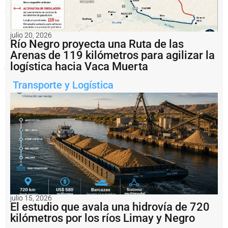
país,
combinando
infraestructura,
servicios
julio 20, 2026
portuarios,
Río Negro proyecta una Ruta de las
distribución
Arenas de 119 kilómetros para agilizar la
nacional
logística hacia Vaca Muerta
y
desarrollo
tecnológico
Transporte y Logística
para
distintos
sectores
productivos.
Notas
relacionadas
S
e
r
e
julio 15, 2026
n
El estudio que avala una hidrovía de 720
o
kilómetros por los ríos Limay y Negro
s