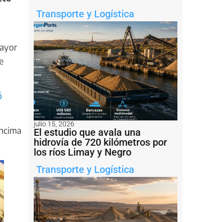
Transporte y Logística
mayor
e
ó
julio 15, 2026
encima
El estudio que avala una
hidrovía de 720 kilómetros por
los ríos Limay y Negro
Transporte y Logística