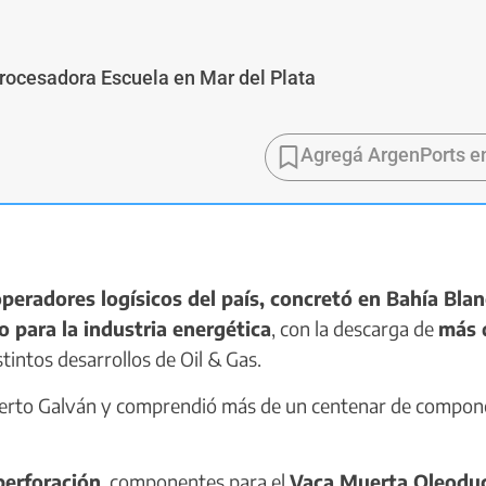
Procesadora Escuela en Mar del Plata
Agregá ArgenPorts e
peradores logísicos del país, concretó en Bahía Bla
 para la industria energética
, con la descarga de
más 
tintos desarrollos de Oil & Gas.
 Puerto Galván y comprendió más de un centenar de compo
perforación
, componentes para el
Vaca Muerta Oleodu