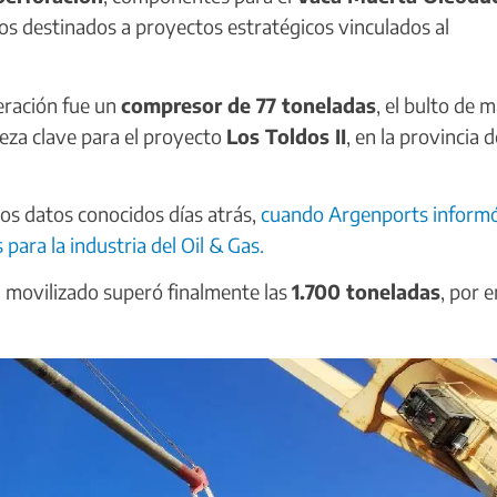
dos destinados a proyectos estratégicos vinculados al
eración fue un
compresor de 77 toneladas
, el bulto de 
eza clave para el proyecto
Los Toldos II
, en la provincia d
los datos conocidos días atrás,
cuando Argenports inform
para la industria del Oil & Gas.
l movilizado superó finalmente las
1.700 toneladas
, por 