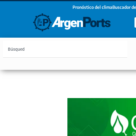
Pronóstico del clima
Buscador de
¡Sumate a nuestro Newsletter!
Nombre
Apellidos
Email
Argentina
Vaca Muerta
Hidrovía
Bahía Blanc
Estoy de acuerdo con las condiciones y políticas d
privacidad.