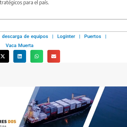
ratégicos para el país.
descarga de equipos
|
Loginter
|
Puertos
|
Vaca Muerta