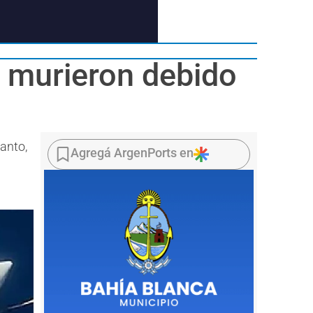
n murieron debido
tanto,
Agregá ArgenPorts en