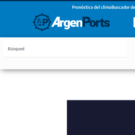
Pronóstico del clima
Buscador de
¡Sumate a nuestro Newsletter!
Nombre
Apellidos
Email
Argentina
Vaca Muerta
Hidrovía
Bahía Blanc
Estoy de acuerdo con las condiciones y políticas d
privacidad.