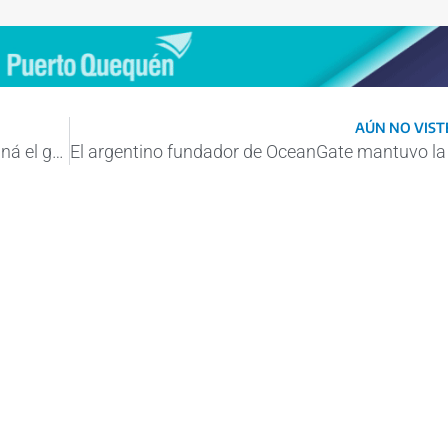
AÚN NO VISTE
Final de una pesadilla: ya salió del río Paraná el granelero que estuvo varado varios días