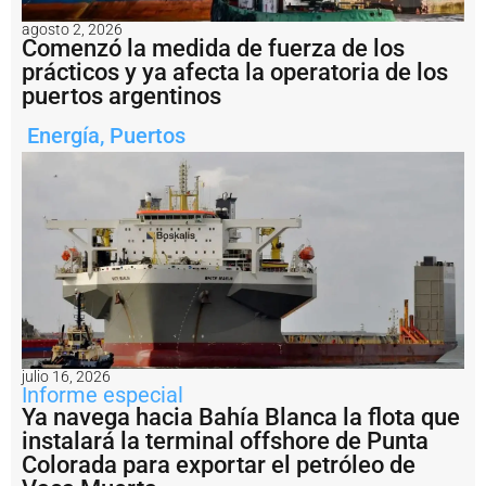
e
n
agosto 2, 2026
Comenzó la medida de fuerza de los
e
s
prácticos y ya afecta la operatoria de los
:
puertos argentinos
fi
n
Energía
,
Puertos
a
li
z
ó
e
n
B
a
h
í
a
B
julio 16, 2026
l
Informe especial
a
Ya navega hacia Bahía Blanca la flota que
n
instalará la terminal offshore de Punta
c
a
Colorada para exportar el petróleo de
e