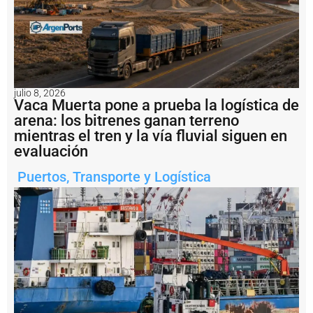
e
s
a
l
b
u
q
julio 8, 2026
u
Vaca Muerta pone a prueba la logística de
e
arena: los bitrenes ganan terreno
H
mientras el tren y la vía fluvial siguen en
a
i
evaluación
X
i
Puertos
,
Transporte y Logística
a
n
g
2
E
n
i
m
á
g