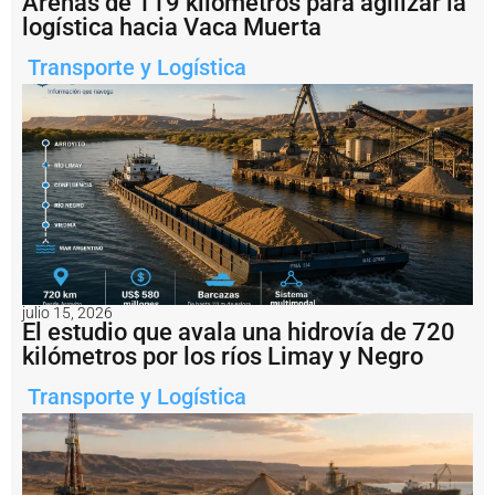
Arenas de 119 kilómetros para agilizar la
m
logística hacia Vaca Muerta
p
u
Transporte y Logística
s
o
u
n
a
m
u
lt
a
d
e
U
S
julio 15, 2026
El estudio que avala una hidrovía de 720
D
1
kilómetros por los ríos Limay y Negro
.
2
Transporte y Logística
m
il
l
o
n