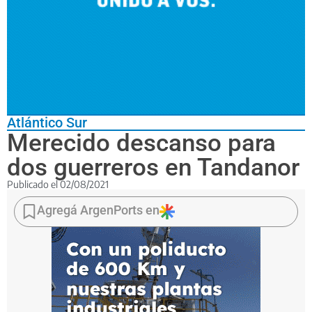
Atlántico Sur
Merecido descanso para
dos guerreros en Tandanor
Publicado el
02/08/2021
El
buque
Agregá ArgenPorts en
oceanográfico
ARA
Puerto
Deseado
y
el
aviso
ARA