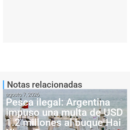
N NO VISTE...
NO TE PIERDAS...
 informe muestra el deterioro operacional de la Armada A
Con el retiro del último Tracker, la Aviación Naval p
Notas relacionadas
agosto 7, 2026
Pesca ilegal: Argentina
impuso una multa de USD
1.2 millones al buque Hai