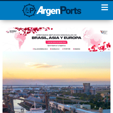
¡Sumate a nuestro
Newsletter!
Nombre
Apellidos
Email
Estoy de acuerdo con las
condiciones y políticas de
privacidad.