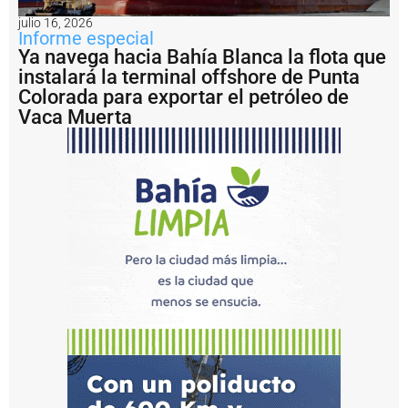
C
julio 16, 2026
o
Informe especial
n
Ya navega hacia Bahía Blanca la flota que
s
ti
instalará la terminal offshore de Punta
t
Colorada para exportar el petróleo de
u
Vaca Muerta
c
i
ó
n
t
r
a
s
c
a
s
i
7
0
a
ñ
o
s