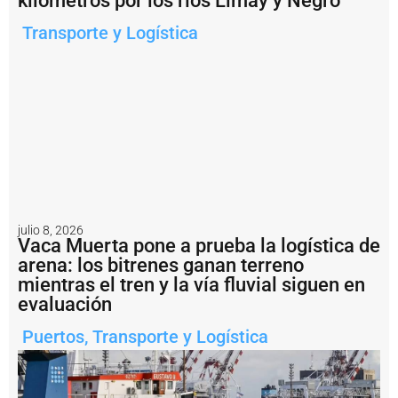
kilómetros por los ríos Limay y Negro
c
it
Transporte y Logística
ó
l
a
r
e
a
c
ti
v
a
c
i
ó
julio 8, 2026
Vaca Muerta pone a prueba la logística de
n
d
arena: los bitrenes ganan terreno
e
mientras el tren y la vía fluvial siguen en
l
evaluación
a
h
Puertos
,
Transporte y Logística
i
s
t
ó