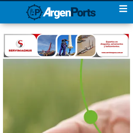
¡Sumate a nuestro
Newsletter!
Nombre
Apellidos
Email
Estoy de acuerdo con las
condiciones y políticas de
privacidad.