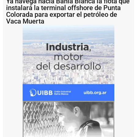
Ya navega hacia Bahía Blanca la flota que
a
r
instalará la terminal offshore de Punta
d
Colorada para exportar el petróleo de
e
Vaca Muerta
l
P
l
a
t
a
b
u
s
c
a
fi
n
a
n
c
i
a
m
i
e