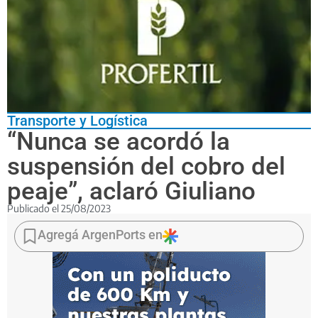
Transporte y Logística
“Nunca se acordó la
suspensión del cobro del
peaje”, aclaró Giuliano
Publicado el
25/08/2023
El
ministro
Agregá ArgenPorts en
de
Transporte
se cruzó
con
la
Cancillería