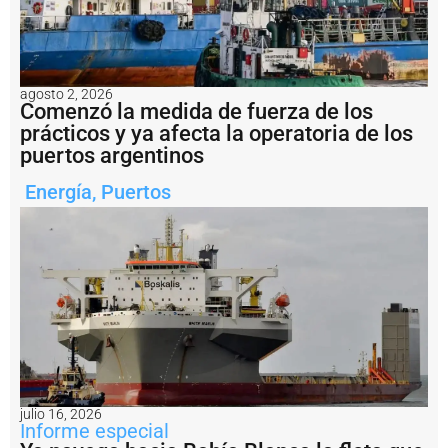
i
ó
n
t
r
agosto 2, 2026
a
Comenzó la medida de fuerza de los
s
prácticos y ya afecta la operatoria de los
c
puertos argentinos
a
s
i
Energía
,
Puertos
7
0
a
ñ
o
s
P
u
e
r
t
o
julio 16, 2026
Informe especial
M