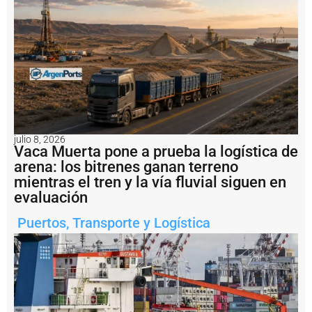
n
a
l
I
d
e
l
P
u
e
r
julio 8, 2026
t
Vaca Muerta pone a prueba la logística de
o
arena: los bitrenes ganan terreno
V
mientras el tren y la vía fluvial siguen en
il
l
evaluación
a
C
Puertos
,
Transporte y Logística
o
n
s
ti
t
u
c