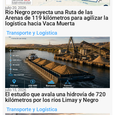
c
ti
julio 20, 2026
v
Río Negro proyecta una Ruta de las
a
Arenas de 119 kilómetros para agilizar la
c
logística hacia Vaca Muerta
i
ó
Transporte y Logística
n
d
e
l
a
h
i
s
t
ó
ri
c
a
julio 15, 2026
El estudio que avala una hidrovía de 720
T
e
kilómetros por los ríos Limay y Negro
r
m
Transporte y Logística
i