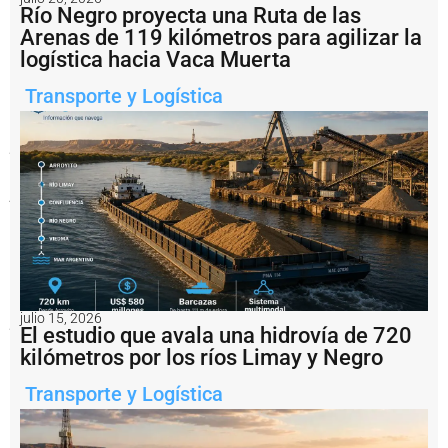
salieron
Río Negro proyecta una Ruta de las
al
cruce
Arenas de 119 kilómetros para agilizar la
de
logística hacia Vaca Muerta
la
medida
Transporte y Logística
de
fuerza
impulsada
por
la
CGT
y
advirtieron
que
el
conflicto
responde
a
motivaciones
julio 15, 2026
políticas
El estudio que avala una hidrovía de 720
ajenas
a
kilómetros por los ríos Limay y Negro
la
actividad.
Transporte y Logística
Notas