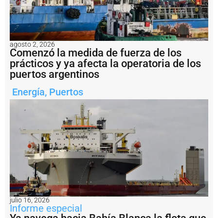
e
H
a
i
X
agosto 2, 2026
i
Comenzó la medida de fuerza de los
a
prácticos y ya afecta la operatoria de los
n
puertos argentinos
g
2
Energía
,
Puertos
E
n
i
m
á
g
e
n
e
s
:
fi
julio 16, 2026
n
Informe especial
a