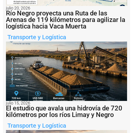
s
c
julio 20, 2026
Río Negro proyecta una Ruta de las
a
il
Arenas de 119 kilómetros para agilizar la
e
logística hacia Vaca Muerta
g
a
Transporte y Logística
l:
A
r
g
e
n
ti
n
a
i
m
p
julio 15, 2026
u
El estudio que avala una hidrovía de 720
s
kilómetros por los ríos Limay y Negro
o
u
Transporte y Logística
n
a