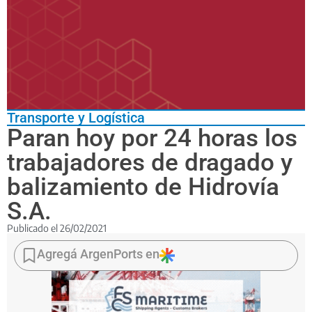
Transporte y Logística
Paran hoy por 24 horas los
trabajadores de dragado y
balizamiento de Hidrovía
S.A.
Publicado el
26/02/2021
Ante
el
Agregá ArgenPorts en
inminente
vencimiento
de
la