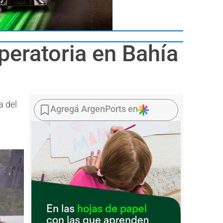
peratoria en Bahía
a del
Agregá ArgenPorts en