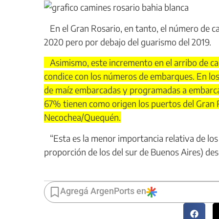
En el Gran Rosario, en tanto, el número de ca
2020 pero por debajo del guarismo del 2019.
Asimismo, este incremento en el arribo de ca
condice con los números de embarques. En los m
de maíz embarcadas y programadas a embarcar 
67% tienen como origen los puertos del Gran R
Necochea/Quequén.
“Esta es la menor importancia relativa de los
proporción de los del sur de Buenos Aires) des
Agregá ArgenPorts en