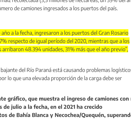
mero de camiones ingresados a los puertos del país.
 año a la fecha, ingresaron a los puertos del Gran Rosario
7% respecto de igual período del 2020, mientras que a los
es arribaron 48.394 unidades, 31% más que el año previo”,
bajante del Río Paraná está causando problemas logísticos
por lo que una elevada proporción de la carga debe ser
te gráfico, que muestra el ingreso de camiones con
de julio a la fecha, en el 2021 ha crecido
rtos de Bahía Blanca y Necochea/Quequén, superand