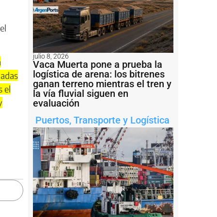
el
julio 8, 2026
n
Vaca Muerta pone a prueba la
logística de arena: los bitrenes
ladas
ganan terreno mientras el tren y
 el
la vía fluvial siguen en
y
evaluación
Puertos
,
Transporte y Logística