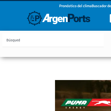
Pronóstico del clima
Buscador de
¡Sumate a nuestro Newsletter!
Nombre
Apellidos
Email
Argentina
Vaca Muerta
Hidrovía
Bahía Blanc
Estoy de acuerdo con las condiciones y políticas d
privacidad.