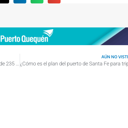
AÚN NO VISTE
Puerto Quequén volvió a operar un buque de 235 metros de eslora