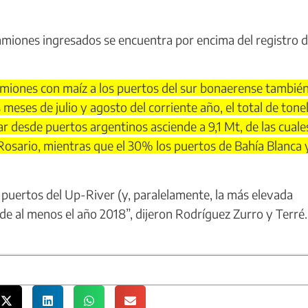
miones ingresados se encuentra por encima del registro d
miones con maíz a los puertos del sur bonaerense tambié
eses de julio y agosto del corriente año, el total de tone
desde puertos argentinos asciende a 9,1 Mt, de las cuales
osario, mientras que el 30% los puertos de Bahía Blanca 
 puertos del Up-River (y, paralelamente, la más elevada
de al menos el año 2018”, dijeron Rodríguez Zurro y Terré.