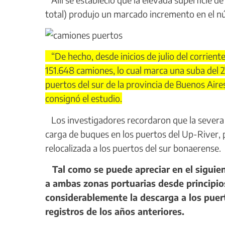
total) produjo un marcado incremento en el nú
“De hecho, desde inicios de julio del corriente
151.648 camiones, lo cual marca una suba del 2
puertos del sur de la provincia de Buenos Air
consignó el estudio.
Los investigadores recordaron que la severa 
carga de buques en los puertos del Up-River, 
relocalizada a los puertos del sur bonaerense.
Tal como se puede apreciar en el siguien
a ambas zonas portuarias desde principios 
considerablemente la descarga a los pue
registros de los años anteriores.