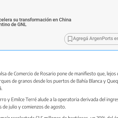
 acelera su transformación en China
ntino de GNL
Agregá ArgenPorts e
lsa de Comercio de Rosario pone de manifiesto que, lejos 
arques de granos desde los puertos de Bahía Blanca y Que
á.
o y Emilce Terré alude a la operatoria derivada del ingre
s de julio y comienzos de agosto.
e maíz recolectada (3,5 millones de hectáreas, un 39% del á