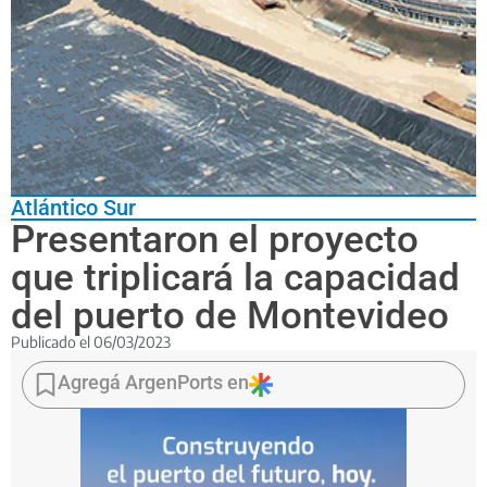
Atlántico Sur
Presentaron el proyecto
que triplicará la capacidad
del puerto de Montevideo
Publicado el
06/03/2023
Se
trata
Agregá ArgenPorts en
de
una
histórica
inversión
de