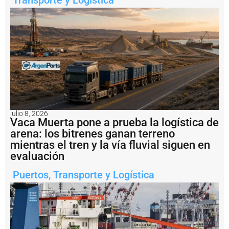
Transporte y Logística
2
m
il
l
o
n
e
s
a
l
b
u
julio 8, 2026
q
Vaca Muerta pone a prueba la logística de
u
arena: los bitrenes ganan terreno
e
mientras el tren y la vía fluvial siguen en
H
a
evaluación
i
X
Puertos
,
Transporte y Logística
i
a
n
g
2