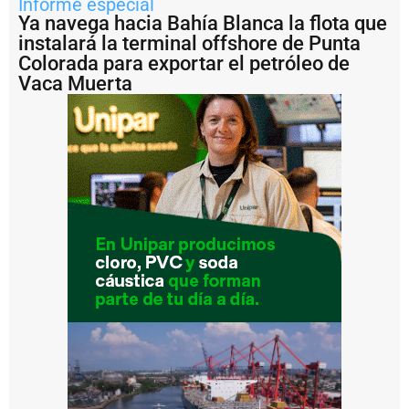
Informe especial
l
Ya navega hacia Bahía Blanca la flota que
a
n
instalará la terminal offshore de Punta
c
Colorada para exportar el petróleo de
a
Vaca Muerta
e
l
o
p
e
r
a
ti
v
o
d
e
p
u
e
s
t
a
a
fl