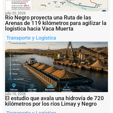
e
n
ti
julio 20, 2026
n
Río Negro proyecta una Ruta de las
a
Arenas de 119 kilómetros para agilizar la
i
logística hacia Vaca Muerta
m
p
Transporte y Logística
u
s
o
u
n
a
m
u
lt
a
d
e
U
julio 15, 2026
El estudio que avala una hidrovía de 720
S
D
kilómetros por los ríos Limay y Negro
1
.