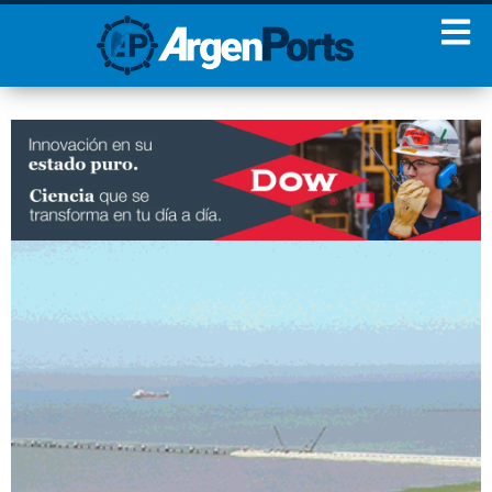
¡Sumate a nuestro
Newsletter!
Nombre
Apellidos
Email
Estoy de acuerdo con las
condiciones y políticas de
privacidad.