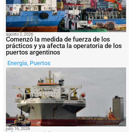
E
n
i
m
á
g
e
agosto 2, 2026
Comenzó la medida de fuerza de los
n
e
prácticos y ya afecta la operatoria de los
s
puertos argentinos
:
fi
Energía
,
Puertos
n
a
li
z
ó
e
n
B
a
h
í
a
B
julio 16, 2026