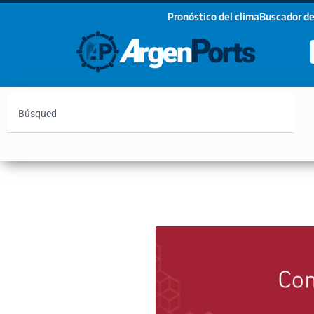
Pronóstico del clima
Buscador de
¡Sumate a nuestro Newsletter!
Nombre
Apellidos
Email
Argentina
Vaca Muerta
Hidrovía
Bahía Blanc
Estoy de acuerdo con las condiciones y políticas d
privacidad.