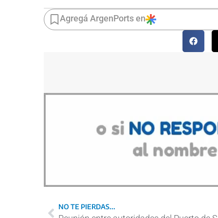
Agregá ArgenPorts en
NO TE PIERDAS...