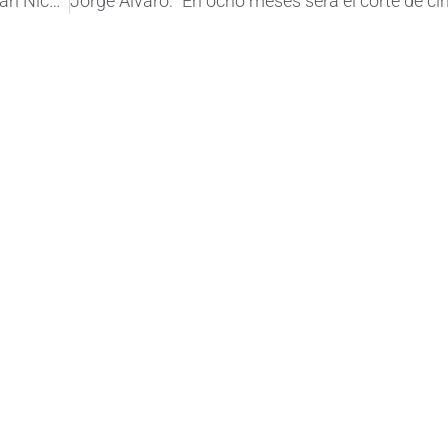
Reunión entre autoridades del Puerto de San Nicolás y el ministerio de Ambiente bonaerense