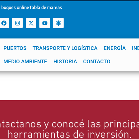
 buques online
Tabla de mareas
PUERTOS
TRANSPORTE Y LOGÍSTICA
ENERGÍA
IN
a
MEDIO AMBIENTE
YPF
GNL
Mar del Plata
HISTORIA
Patagonia
CONTACTO
Quequén
e