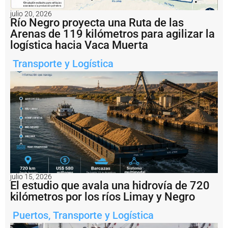
e
l
julio 20, 2026
P
Río Negro proyecta una Ruta de las
u
Arenas de 119 kilómetros para agilizar la
e
logística hacia Vaca Muerta
r
t
Transporte y Logística
o
d
e
R
o
s
a
ri
o
c
o
n
v
julio 15, 2026
El estudio que avala una hidrovía de 720
e
r
kilómetros por los ríos Limay y Negro
ti
r
Puertos
,
Transporte y Logística
s