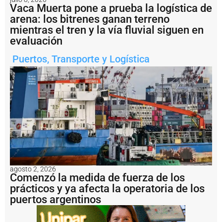
v
Vaca Muerta pone a prueba la logística de
i
arena: los bitrenes ganan terreno
s
mientras el tren y la vía fluvial siguen en
ó
evaluación
6
6
Puertos
,
Transporte y Logística
m
o
v
i
m
i
e
n
t
o
s
e
n
agosto 2, 2026
l
Comenzó la medida de fuerza de los
a
prácticos y ya afecta la operatoria de los
H
puertos argentinos
i
d
r