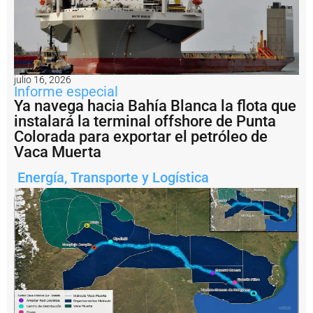
r
s
e
r
e
a
julio 16, 2026
l
Informe especial
m
Ya navega hacia Bahía Blanca la flota que
e
instalará la terminal offshore de Punta
n
t
Colorada para exportar el petróleo de
e
Vaca Muerta
e
n
Energía
,
Transporte y Logística
s
a
li
d
a
d
e
l
a
m
i