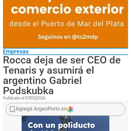
Empresas
Rocca deja de ser CEO de
Tenaris y asumirá el
argentino Gabriel
Podskubka
Publicado el
07/05/2026
El
histórico
Agregá ArgenPorts en
líder
del
Grupo
Techint