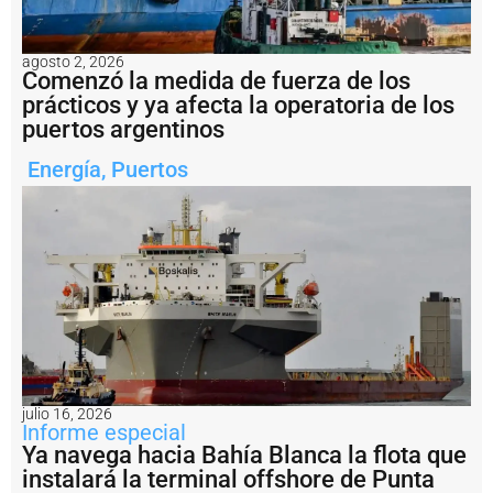
c
a
T
agosto 2, 2026
e
Comenzó la medida de fuerza de los
r
prácticos y ya afecta la operatoria de los
m
puertos argentinos
i
n
Energía
,
Puertos
a
l
I
d
e
l
P
u
e
r
t
o
V
julio 16, 2026
Informe especial
il
l
Ya navega hacia Bahía Blanca la flota que
a
instalará la terminal offshore de Punta
C