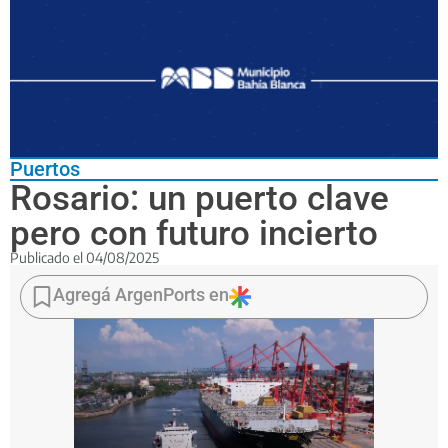
Puertos
Rosario: un puerto clave
pero con futuro incierto
Publicado el
04/08/2025
La
terminal
Agregá ArgenPorts en
rosarina
enfrenta
cuestionamientos
por
falta
de
inversiones
y