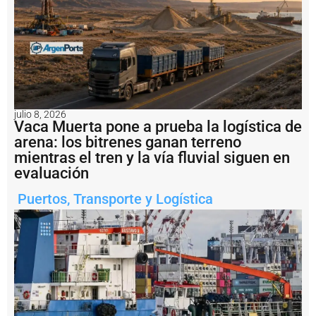
it
ó
l
a
r
e
a
c
ti
julio 8, 2026
v
Vaca Muerta pone a prueba la logística de
a
arena: los bitrenes ganan terreno
c
mientras el tren y la vía fluvial siguen en
i
evaluación
ó
n
Puertos
,
Transporte y Logística
d
e
l
a
h
i
s
t
ó
ri