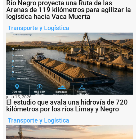
Río Negro proyecta una Ruta de las
nueva
licitación
Arenas de 119 kilómetros para agilizar la
gana
logística hacia Vaca Muerta
terreno
y
podría
Transporte y Logística
redefinir
el
mapa
portuario
en
el
Litoral..
Notas
relacionadas
S
julio 15, 2026
a
El estudio que avala una hidrovía de 720
n
kilómetros por los ríos Limay y Negro
t
a
Transporte y Logística
F
e
li
c