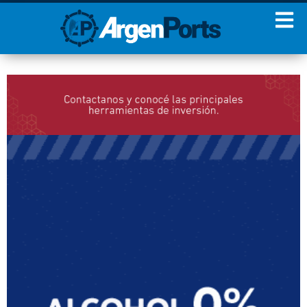
¡Sumate a nuestro
Newsletter!
Nombre
Apellidos
Email
Estoy de acuerdo con las
condiciones y políticas de
privacidad.