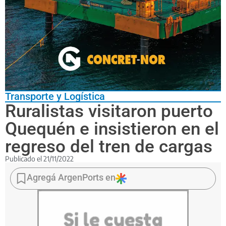
Transporte y Logística
Ruralistas visitaron puerto
Quequén e insistieron en el
regreso del tren de cargas
Publicado el
21/11/2022
Miembros
de
Agregá ArgenPorts en
Carbap
recorrieron
la
terminal
Sitio