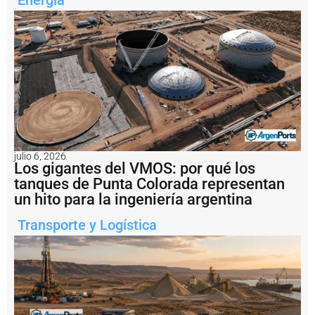
i
v
o
d
e
l
t
r
á
n
s
it
julio 6, 2026
o
Los gigantes del VMOS: por qué los
d
tanques de Punta Colorada representan
e
un hito para la ingeniería argentina
b
u
q
Transporte y Logística
u
e
s
y
s
u
p