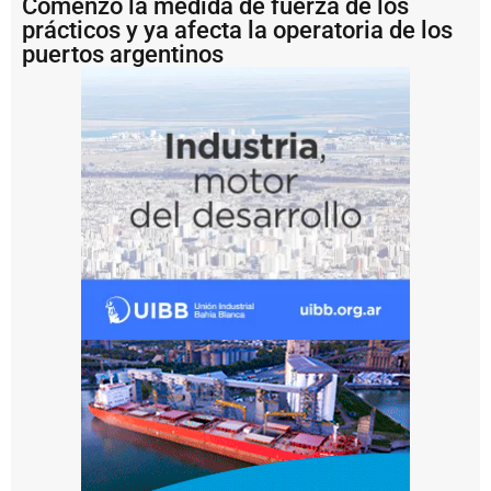
Comenzó la medida de fuerza de los
d
prácticos y ya afecta la operatoria de los
r
puertos argentinos
o
v
í
a
P
u
e
r
t
o
Q
u
e
q
u
é
n
p
r
e
s
e