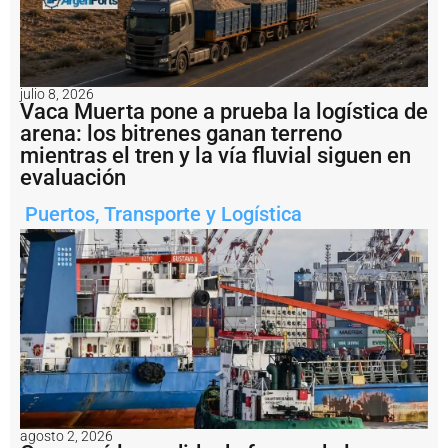
e
r
v
i
s
julio 8, 2026
ó
Vaca Muerta pone a prueba la logística de
6
arena: los bitrenes ganan terreno
6
mientras el tren y la vía fluvial siguen en
m
evaluación
o
v
i
Puertos
,
Transporte y Logística
m
i
e
n
t
o
s
e
n
l
a
H
agosto 2, 2026
i