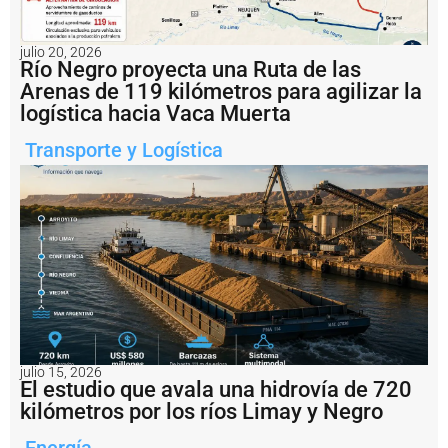
e
l
r
julio 20, 2026
e
Río Negro proyecta una Ruta de las
s
Arenas de 119 kilómetros para agilizar la
t
logística hacia Vaca Muerta
a
b
Transporte y Logística
l
e
c
i
m
i
e
n
t
o
p
r
o
julio 15, 2026
El estudio que avala una hidrovía de 720
g
r
kilómetros por los ríos Limay y Negro
e
s
Energía