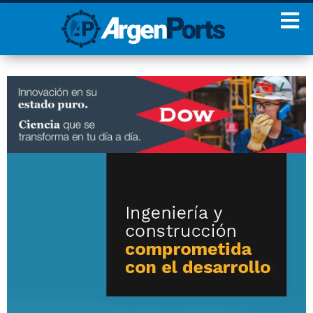
¡Sumate a nuestro
Newsletter!
Nombre
Apellidos
Email
Estoy de acuerdo con las
condiciones y políticas de
privacidad.