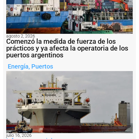
ri
e
r
o
n
e
agosto 2, 2026
l
Comenzó la medida de fuerza de los
l
prácticos y ya afecta la operatoria de los
u
puertos argentinos
g
a
Energía
,
Puertos
r
e
l
e
g
i
d
o
p
a
r
a
p
julio 16, 2026