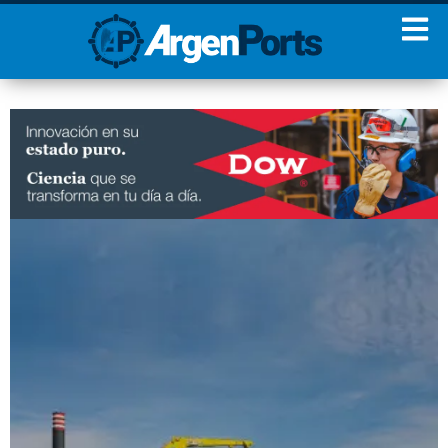
¡Sumate a nuestro
Newsletter!
Nombre
Apellidos
Email
Estoy de acuerdo con las
condiciones y políticas de
privacidad.