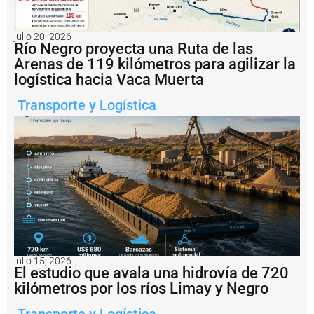
Argentina
como
un
julio 20, 2026
exportador
Río Negro proyecta una Ruta de las
global
Arenas de 119 kilómetros para agilizar la
de
logística hacia Vaca Muerta
energía.
Transporte y Logística
julio 15, 2026
El estudio que avala una hidrovía de 720
kilómetros por los ríos Limay y Negro
Notas