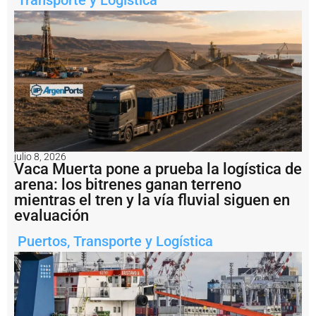
Transporte y Logística
relacionadas
W
e
r
e
ti
l
n
e
c
k
julio 8, 2026
y
Vaca Muerta pone a prueba la logística de
C
arena: los bitrenes ganan terreno
a
mientras el tren y la vía fluvial siguen en
s
evaluación
a
d
e
Puertos
,
Transporte y Logística
i
r
e
c
o
r