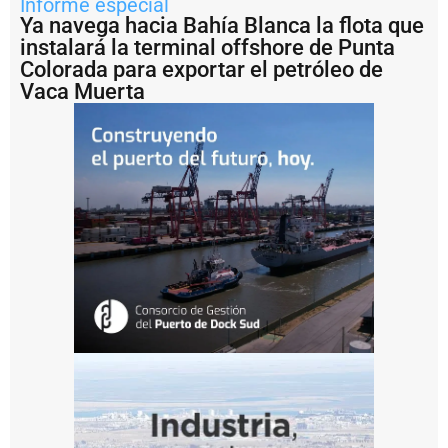
r
Informe especial
o
Ya navega hacia Bahía Blanca la flota que
y
instalará la terminal offshore de Punta
e
Colorada para exportar el petróleo de
c
Vaca Muerta
t
o
d
e
G
N
L
G
o
l
d
w
i
n
d
p
r
o
v
e