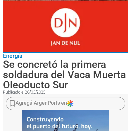
Energía
Se concretó la primera
soldadura del Vaca Muerta
Oleoducto Sur
Publicado el
26/05/2025
YPF
dio
Agregá ArgenPorts en
un
paso
clave
en
la