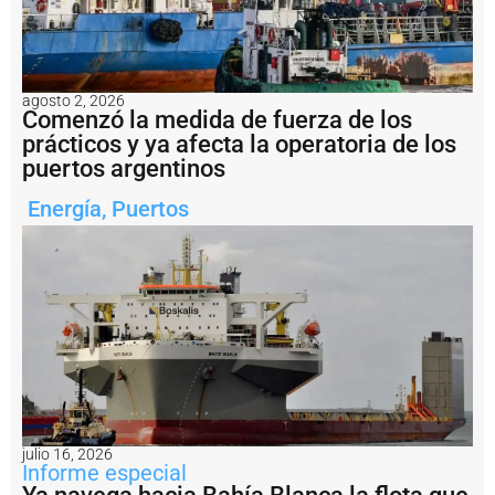
í
a
p
o
r
agosto 2, 2026
f
Comenzó la medida de fuerza de los
a
prácticos y ya afecta la operatoria de los
ll
puertos argentinos
a
s
Energía
,
Puertos
e
n
e
l
s
i
s
t
e
m
a
d
e
julio 16, 2026
b
Informe especial
a