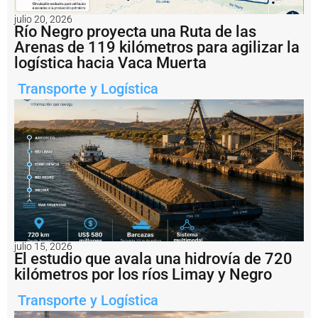
m
i
julio 20, 2026
e
Río Negro proyecta una Ruta de las
n
Arenas de 119 kilómetros para agilizar la
d
logística hacia Vaca Muerta
a
n
Transporte y Logística
e
v
it
a
r
l
a
n
a
v
e
g
a
julio 15, 2026
El estudio que avala una hidrovía de 720
c
i
kilómetros por los ríos Limay y Negro
ó
n
Transporte y Logística
n