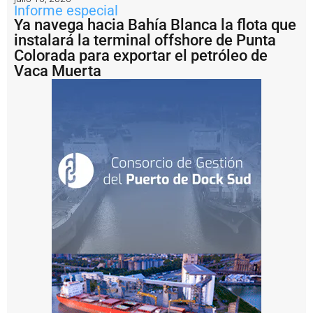
u
Informe especial
e
Ya navega hacia Bahía Blanca la flota que
r
instalará la terminal offshore de Punta
t
o
Colorada para exportar el petróleo de
M
Vaca Muerta
a
r
d
e
l
P
l
a
t
a
b
u
s
c
a
fi
n
a
n