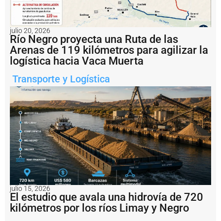
ó
l
a
r
julio 20, 2026
e
Río Negro proyecta una Ruta de las
a
Arenas de 119 kilómetros para agilizar la
c
logística hacia Vaca Muerta
ti
v
Transporte y Logística
a
c
i
ó
n
d
e
l
a
h
i
s
t
julio 15, 2026
El estudio que avala una hidrovía de 720
ó
ri
kilómetros por los ríos Limay y Negro
c