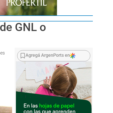
 de GNL o
les
Agregá ArgenPorts en