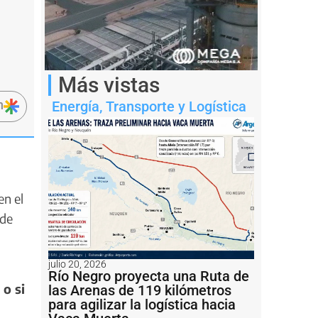
Más vistas
n
Energía
,
Transporte y Logística
en el
 de
julio 20, 2026
Río Negro proyecta una Ruta de
 o si
las Arenas de 119 kilómetros
para agilizar la logística hacia