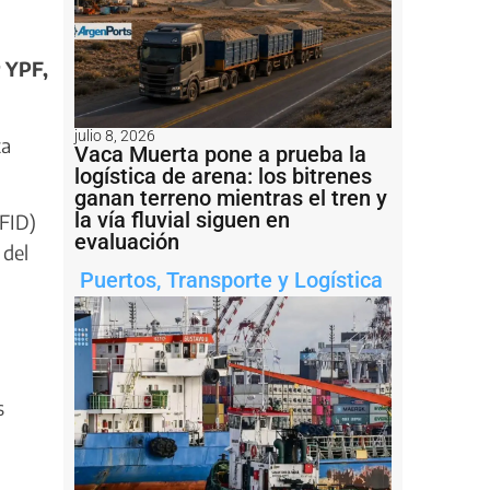
 YPF,
julio 8, 2026
ta
Vaca Muerta pone a prueba la
logística de arena: los bitrenes
ganan terreno mientras el tren y
la vía fluvial siguen en
(FID)
evaluación
 del
Puertos
,
Transporte y Logística
s