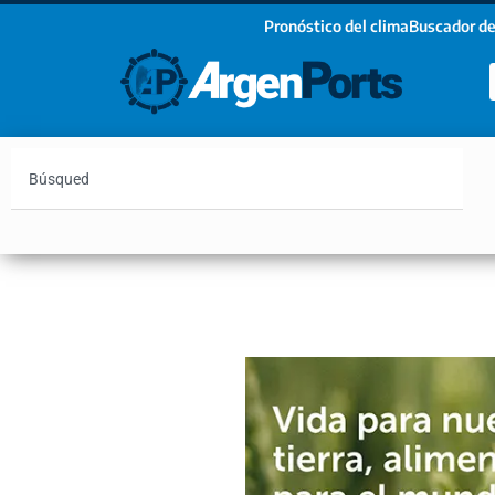
Pronóstico del clima
Buscador de
¡Sumate a nuestro Newsletter!
Nombre
Apellidos
Email
Argentina
Vaca Muerta
Hidrovía
Bahía Blanc
Estoy de acuerdo con las condiciones y políticas d
privacidad.