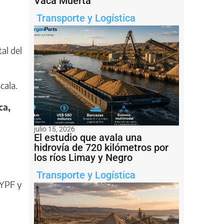
Vaca Muerta
Transporte y Logística
al del
cala.
ca,
julio 15, 2026
El estudio que avala una
hidrovía de 720 kilómetros por
los ríos Limay y Negro
Transporte y Logística
 YPF y