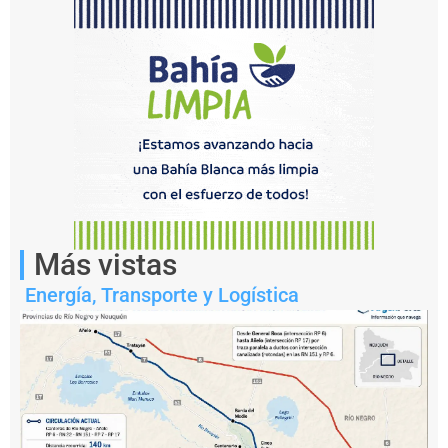
Notas
Más vistas
relacionadas
Energía
,
Transporte y Logística
¿
P
u
e
d
e
e
l
P