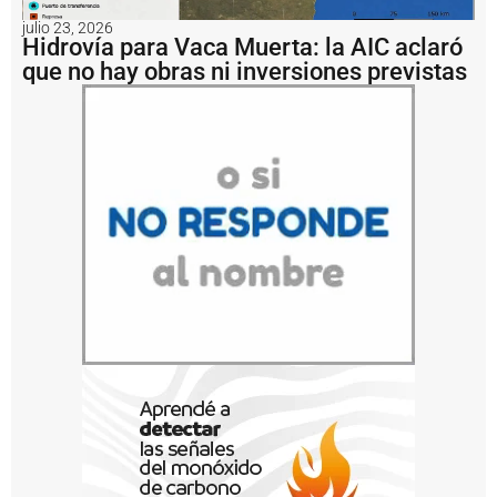
n
julio 23, 2026
a
Hidrovía para Vaca Muerta: la AIC aclaró
i
que no hay obras ni inversiones previstas
m
p
u
s
o
u
n
a
m
u
lt
a
d
e
U
S
D
1
.
2
m
il