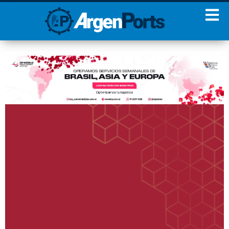
¡Sumate a nuestro
Newsletter!
Nombre
Apellidos
Email
Estoy de acuerdo con las
condiciones y políticas de
privacidad.