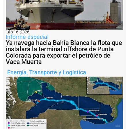
r
g
e
n
ti
n
julio 16, 2026
a
Informe especial
?
Ya navega hacia Bahía Blanca la flota que
instalará la terminal offshore de Punta
P
e
Colorada para exportar el petróleo de
s
Vaca Muerta
c
a
Energía
,
Transporte y Logística
il
e
g
a
l:
A
r
g
e
n
ti