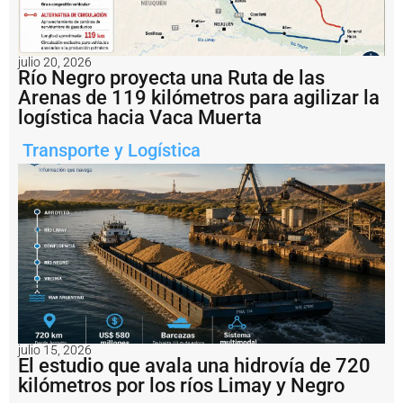
u
e
r
t
julio 20, 2026
Río Negro proyecta una Ruta de las
o
d
Arenas de 119 kilómetros para agilizar la
e
logística hacia Vaca Muerta
R
o
Transporte y Logística
s
a
ri
o
c
o
n
v
e
r
ti
r
julio 15, 2026
s
El estudio que avala una hidrovía de 720
e
kilómetros por los ríos Limay y Negro
r
e