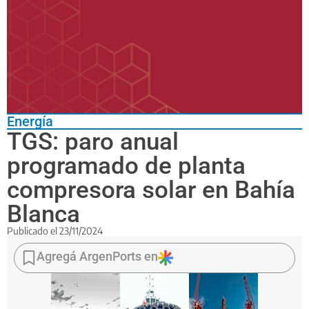
Energía
TGS: paro anual
programado de planta
compresora solar en Bahía
Blanca
Publicado el
23/11/2024
Tendrá
lugar
Agregá ArgenPorts en
el
lunes
25
de