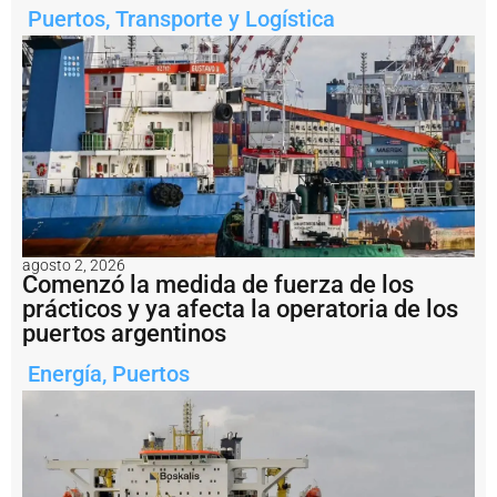
Puertos
,
Transporte y Logística
a
l
m
e
n
t
e
e
n
s
a
li
d
agosto 2, 2026
a
Comenzó la medida de fuerza de los
d
prácticos y ya afecta la operatoria de los
e
puertos argentinos
l
a
Energía
,
Puertos
m
i
n
e
rí
a
a