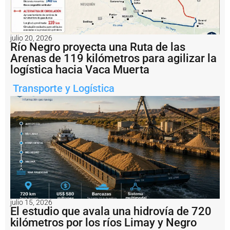
Notas
relacionadas
C
julio 20, 2026
Río Negro proyecta una Ruta de las
B
&
Arenas de 119 kilómetros para agilizar la
I
logística hacia Vaca Muerta
c
o
Transporte y Logística
n
s
t
r
u
ir
á
l
o
s
t
a
n
julio 15, 2026
El estudio que avala una hidrovía de 720
q
kilómetros por los ríos Limay y Negro
u