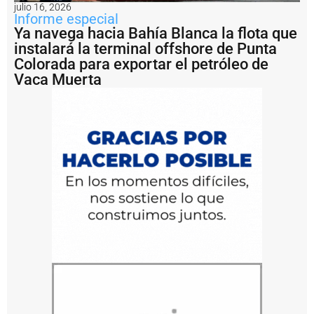
julio 16, 2026
l
Informe especial
n
Ya navega hacia Bahía Blanca la flota que
e
instalará la terminal offshore de Punta
c
k
Colorada para exportar el petróleo de
y
Vaca Muerta
C
a
s
a
d
e
i
r
e
c
o
r
ri
e
r
o
n
e
l