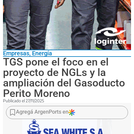
Empresas
,
Energía
TGS pone el foco en el
proyecto de NGLs y la
ampliación del Gasoducto
Perito Moreno
Publicado el
27/11/2025
La
compañía
Agregá ArgenPorts en
avanza
en
un
plan