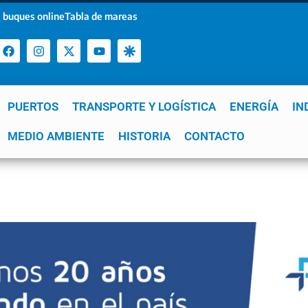
 buques online
Tabla de mareas
PUERTOS
TRANSPORTE Y LOGÍSTICA
ENERGÍA
IN
a
MEDIO AMBIENTE
YPF
GNL
Mar del Plata
HISTORIA
Patagonia
CONTACTO
Quequén
e