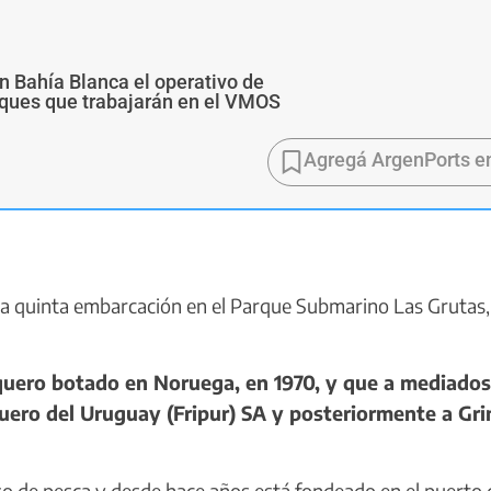
n Bahía Blanca el operativo de
buques que trabajarán en el VMOS
Agregá ArgenPorts e
la quinta embarcación en el Parque Submarino Las Grutas, 
quero botado en Noruega, en 1970, y que a mediados
quero del Uruguay (Fripur) SA y posteriormente a Gri
so de pesca y desde hace años está fondeado en el puerto