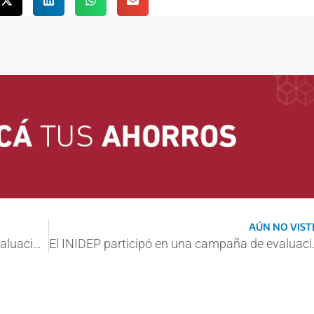
AÚN NO VISTE
El INIDEP participó en una campaña de evaluación biológica y pesquera
El INIDEP participó 