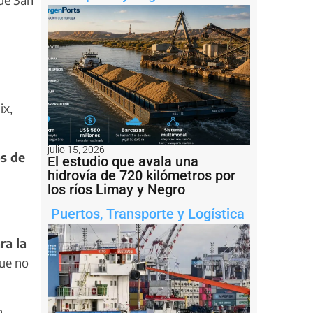
ix,
julio 15, 2026
s de
El estudio que avala una
hidrovía de 720 kilómetros por
los ríos Limay y Negro
Puertos
,
Transporte y Logística
ra la
que no
,