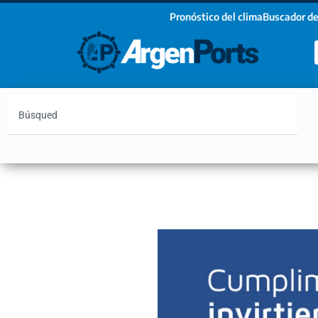
Pronóstico del clima
Buscador de
¡Sumate a nuestro Newsletter!
Nombre
Apellidos
Email
Argentina
Vaca Muerta
Hidrovía
Bahía Blanc
Estoy de acuerdo con las condiciones y políticas d
privacidad.