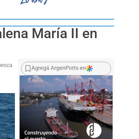
lena María II en
pesca
Agregá ArgenPorts en