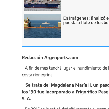
En imágenes: finalizó e
puesta a flote de los 
Redacción Argenports.com
A fin de mes tendrá lugar el hundimiento de 
costa rionegrina.
Se trata del Magdalena María II, un pes
los ’90 fue incorporado a Frigorífico Pes
S. A.
En 2015 se le retiró definitivamente el permi