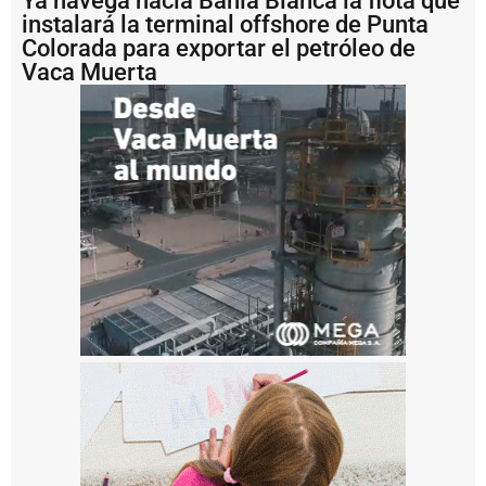
Ya navega hacia Bahía Blanca la flota que
m
instalará la terminal offshore de Punta
e
Colorada para exportar el petróleo de
j
Vaca Muerta
o
r
a
m
i
e
n
t
o
e
n
l
a
c
o
n
ti
n
u
i
d
a