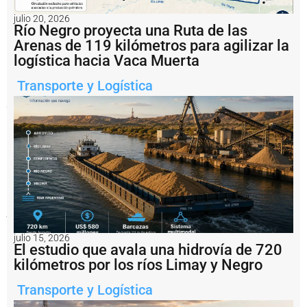
julio 20, 2026
Río Negro proyecta una Ruta de las
Según
Arenas de 119 kilómetros para agilizar la
el
CPA,
logística hacia Vaca Muerta
esta
nueva
Transporte y Logística
edición
pondrá
el
foco
en
la
innovación,
la
sostenibilidad,
la
seguridad
y
la
competitividad.
julio 15, 2026
El estudio que avala una hidrovía de 720
Notas
kilómetros por los ríos Limay y Negro
relacionadas
Transporte y Logística
E