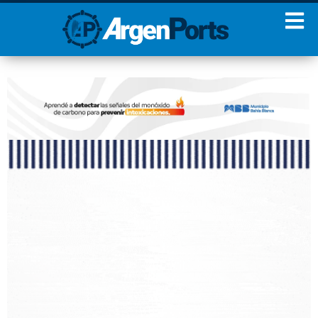
¡Sumate a nuestro
Newsletter!
Nombre
Apellidos
Email
Estoy de acuerdo con las
condiciones y políticas de
privacidad.