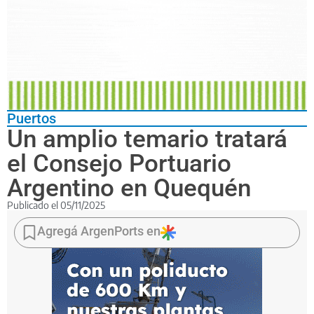
Puertos
Un amplio temario tratará
el Consejo Portuario
Argentino en Quequén
Publicado el
05/11/2025
El
28
Agregá ArgenPorts en
de
noviembre
se
realizará
en
Puerto