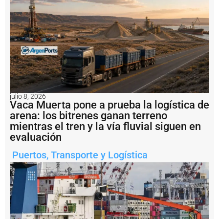
l
C
o
n
s
o
r
c
i
o
d
julio 8, 2026
e
Vaca Muerta pone a prueba la logística de
G
arena: los bitrenes ganan terreno
e
mientras el tren y la vía fluvial siguen en
s
evaluación
ti
ó
n
Puertos
,
Transporte y Logística
d
e
l
P
u
e
r