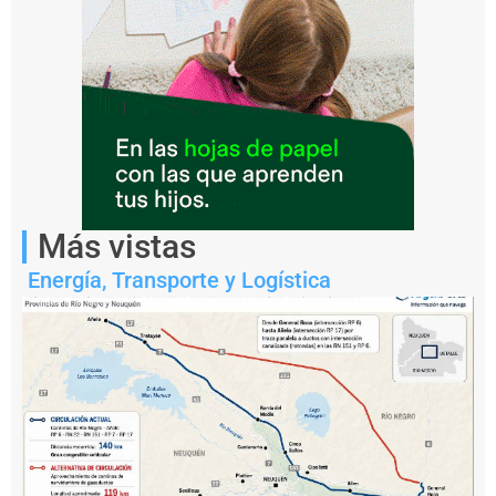
representantes
del
ámbito
académico
para
analizar
los
desafíos
del
sistema
portuario
nacional.
Más vistas
Energía
,
Transporte y Logística