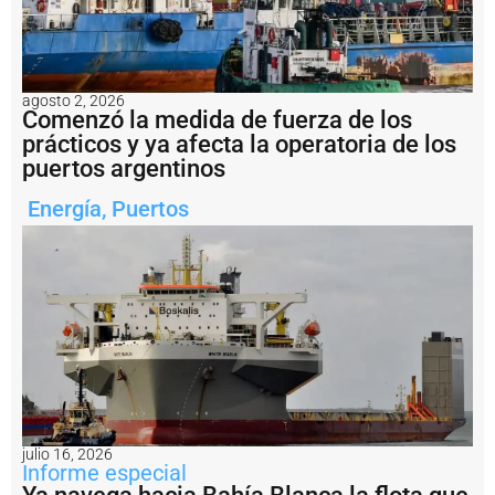
t
o
d
e
Q
agosto 2, 2026
u
Comenzó la medida de fuerza de los
e
prácticos y ya afecta la operatoria de los
q
puertos argentinos
u
é
Energía
,
Puertos
n
r
e
a
li
z
a
t
a
r
e
a
s
julio 16, 2026
d
Informe especial
e